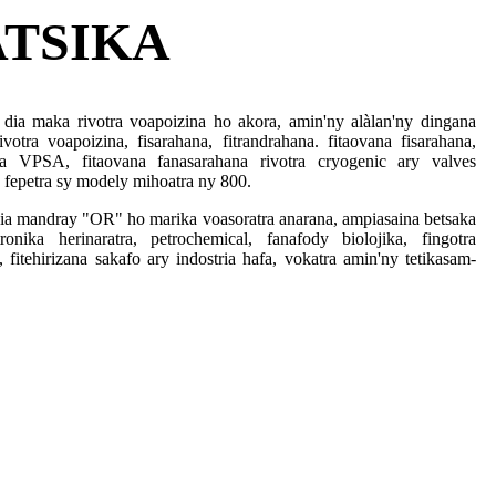
ATSIKA
dia maka rivotra voapoizina ho akora, amin'ny alàlan'ny dingana
otra voapoizina, fisarahana, fitrandrahana. fitaovana fisarahana,
na VPSA, fitaovana fanasarahana rivotra cryogenic ary valves
fepetra sy modely mihoatra ny 800.
dia mandray "OR" ho marika voasoratra anarana, ampiasaina betsaka
ronika herinaratra, petrochemical, fanafody biolojika, fingotra
 fitehirizana sakafo ary indostria hafa, vokatra amin'ny tetikasam-