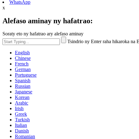
WhatsApp
x
Alefaso aminay ny hafatrao:
Soraty eto ny hafatrao ary alefaso aminay
Tsindrio ny Enter raha hikaroka na
English
Chinese
French
German
Portuguese
Spanish
Russian
Japanese
Korean
Arabic
Irish
Greek
Turkish
Italian
Danish
Romanian