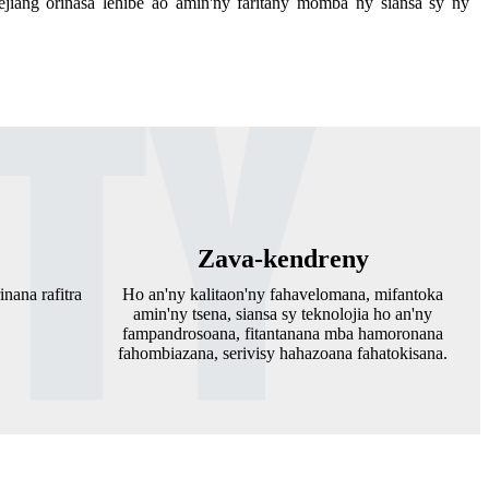
ejiang orinasa lehibe ao amin'ny faritany momba ny siansa sy ny
Zava-kendreny
nana rafitra
Ho an'ny kalitaon'ny fahavelomana, mifantoka
amin'ny tsena, siansa sy teknolojia ho an'ny
fampandrosoana, fitantanana mba hamoronana
fahombiazana, serivisy hahazoana fahatokisana.