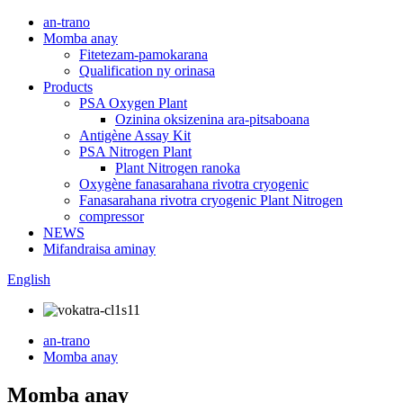
an-trano
Momba anay
Fitetezam-pamokarana
Qualification ny orinasa
Products
PSA Oxygen Plant
Ozinina oksizenina ara-pitsaboana
Antigène Assay Kit
PSA Nitrogen Plant
Plant Nitrogen ranoka
Oxygène fanasarahana rivotra cryogenic
Fanasarahana rivotra cryogenic Plant Nitrogen
compressor
NEWS
Mifandraisa aminay
English
an-trano
Momba anay
Momba anay