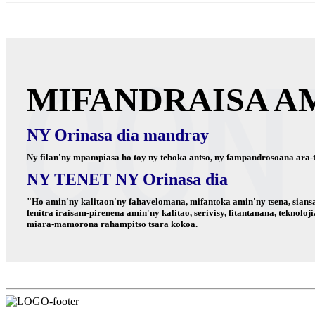
MIFANDRAISA A
NY Orinasa dia mandray
Ny filan'ny mpampiasa ho toy ny teboka antso, ny fampandrosoana ara-t
NY TENET NY Orinasa dia
"Ho amin'ny kalitaon'ny fahavelomana, mifantoka amin'ny tsena, sians
fenitra iraisam-pirenena amin'ny kalitao, serivisy, fitantanana, tek
miara-mamorona rahampitso tsara kokoa.