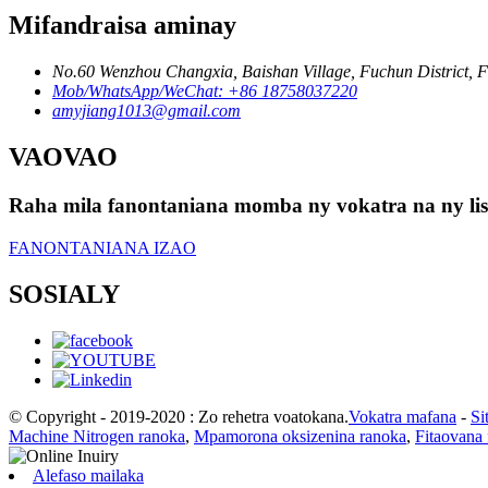
Mifandraisa aminay
No.60 Wenzhou Changxia, Baishan Village, Fuchun District, Fu
Mob/WhatsApp/WeChat: +86 18758037220
amyjiang1013@gmail.com
VAOVAO
Raha mila fanontaniana momba ny vokatra na ny lisit
FANONTANIANA IZAO
SOSIALY
© Copyright - 2019-2020 : Zo rehetra voatokana.
Vokatra mafana
-
Si
Machine Nitrogen ranoka
,
Mpamorona oksizenina ranoka
,
Fitaovana 
Alefaso mailaka