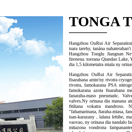
TONGA 
Hangzhou OuRui Air Separation 
tsara tarehy, tanàna nahaterahan
Hangzhou Tonglu Jiangnan New
firenena. toerana Qiandao Lake
dia 1,5 kilometatra miala ny orina
Hangzhou OuRui Air Separatio
fisarahana amin'ny rivotra cryog
rivotra, famokarana PSA nitroge
famokarana azota fisarahana me
fanaraha-maso pneumatic. Val
valves.Ny orinasa dia manana at
fitiliana vokatra mandroso. 
"fahamarinana, fiaraha-miasa, fa
isan-karazany , lalana lehibe, 
vaovao, ny orinasa dia nandalo fa
mitazona vondrona fampananten