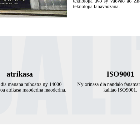
teknolojia avo sy vaovao ao Zh
teknolojia fanavaozana.
atrikasa
ISO9001
 dia manana mihoatra ny 14000
Ny orinasa dia nandalo fanamari
roa atrikasa maoderina maoderina.
kalitao ISO9001.