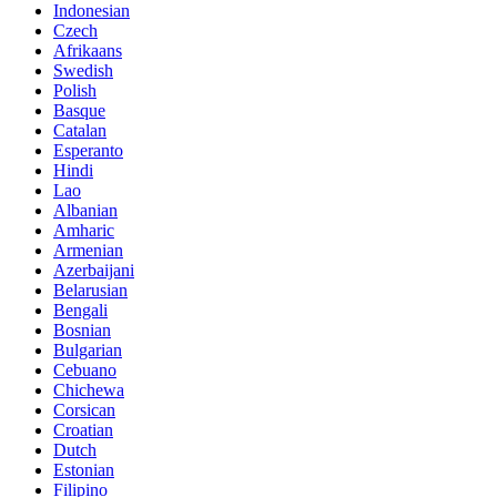
Indonesian
Czech
Afrikaans
Swedish
Polish
Basque
Catalan
Esperanto
Hindi
Lao
Albanian
Amharic
Armenian
Azerbaijani
Belarusian
Bengali
Bosnian
Bulgarian
Cebuano
Chichewa
Corsican
Croatian
Dutch
Estonian
Filipino