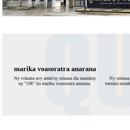
marika voasoratra anarana
Ny vokatra avy amin'ny orinasa dia mandray
Ny orinasa
ny "OR" ho marika voasoratra anarana.
metatra torad