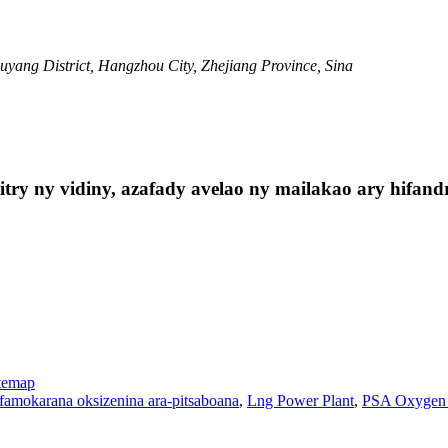
yang District, Hangzhou City, Zhejiang Province, Sina
ry ny vidiny, azafady avelao ny mailakao ary hifandr
temap
famokarana oksizenina ara-pitsaboana
,
Lng Power Plant
,
PSA Oxygen 