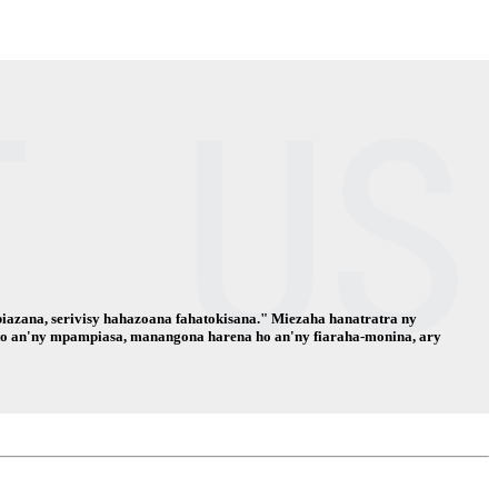
iazana, serivisy hahazoana fahatokisana." Miezaha hanatratra ny
a ho an'ny mpampiasa, manangona harena ho an'ny fiaraha-monina, ary