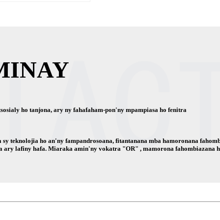
MINAY
sosialy ho tanjona, ary ny fahafaham-pon'ny mpampiasa ho fenitra
a sy teknolojia ho an'ny fampandrosoana, fitantanana mba hamoronana fahomb
nolojia ary lafiny hafa. Miaraka amin'ny vokatra "OR" , mamorona fahombiazan