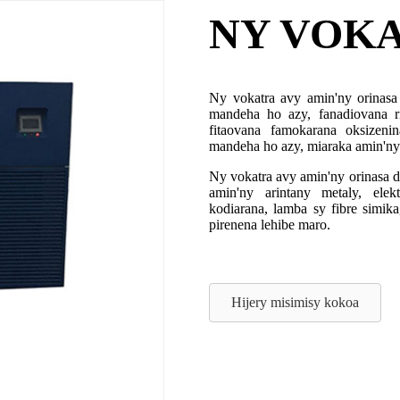
NY VOK
Ny vokatra avy amin'ny orinasa 
mandeha ho azy, fanadiovana riv
fitaovana famokarana oksizeni
mandeha ho azy, miaraka amin'ny 
Ny vokatra avy amin'ny orinasa 
amin'ny arintany metaly, elekt
kodiarana, lamba sy fibre simika,
pirenena lehibe maro.
Hijery misimisy kokoa