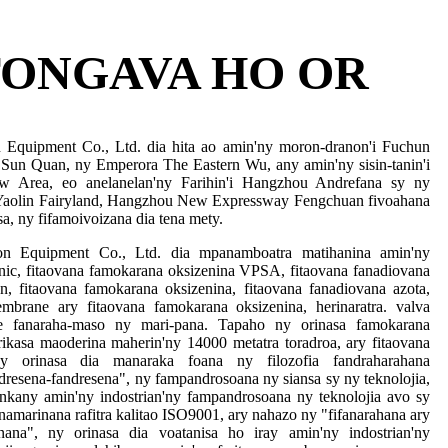
TONGAVA HO OR
Equipment Co., Ltd. dia hita ao amin'ny moron-dranon'i Fuchun
'i Sun Quan, ny Emperora The Eastern Wu, any amin'ny sisin-tanin'i
 Area, eo anelanelan'ny Farihin'i Hangzhou Andrefana sy ny
, Yaolin Fairyland, Hangzhou New Expressway Fengchuan fivoahana
sa, ny fifamoivoizana dia tena mety.
n Equipment Co., Ltd. dia mpanamboatra matihanina amin'ny
enic, fitaovana famokarana oksizenina VPSA, fitaovana fanadiovana
n, fitaovana famokarana oksizenina, fitaovana fanadiovana azota,
mbrane ary fitaovana famokarana oksizenina, herinaratra. valva
ve fanaraha-maso ny mari-pana. Tapaho ny orinasa famokarana
rikasa maoderina maherin'ny 14000 metatra toradroa, ary fitaovana
Ny orinasa dia manaraka foana ny filozofia fandraharahana
ndresena-fandresena", ny fampandrosoana ny siansa sy ny teknolojia,
mankany amin'ny indostrian'ny fampandrosoana ny teknolojia avo sy
namarinana rafitra kalitao ISO9001, ary nahazo ny "fifanarahana ary
ana", ny orinasa dia voatanisa ho iray amin'ny indostrian'ny