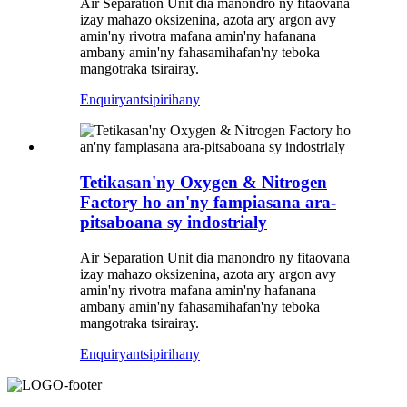
Air Separation Unit dia manondro ny fitaovana
izay mahazo oksizenina, azota ary argon avy
amin'ny rivotra mafana amin'ny hafanana
ambany amin'ny fahasamihafan'ny teboka
mangotraka tsirairay.
Enquiry
antsipirihany
Tetikasan'ny Oxygen & Nitrogen
Factory ho an'ny fampiasana ara-
pitsaboana sy indostrialy
Air Separation Unit dia manondro ny fitaovana
izay mahazo oksizenina, azota ary argon avy
amin'ny rivotra mafana amin'ny hafanana
ambany amin'ny fahasamihafan'ny teboka
mangotraka tsirairay.
Enquiry
antsipirihany