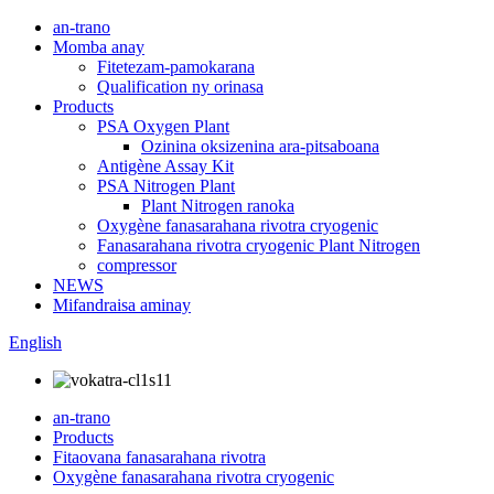
an-trano
Momba anay
Fitetezam-pamokarana
Qualification ny orinasa
Products
PSA Oxygen Plant
Ozinina oksizenina ara-pitsaboana
Antigène Assay Kit
PSA Nitrogen Plant
Plant Nitrogen ranoka
Oxygène fanasarahana rivotra cryogenic
Fanasarahana rivotra cryogenic Plant Nitrogen
compressor
NEWS
Mifandraisa aminay
English
an-trano
Products
Fitaovana fanasarahana rivotra
Oxygène fanasarahana rivotra cryogenic