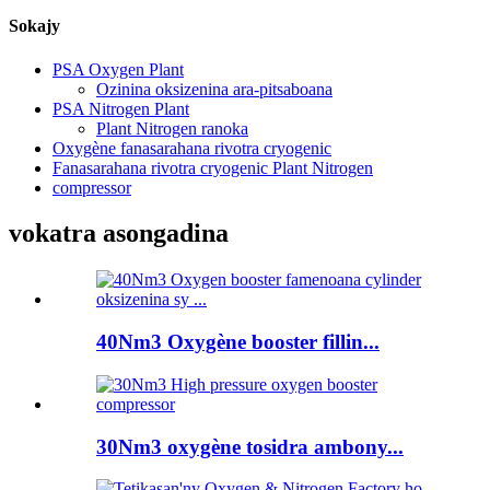
Sokajy
PSA Oxygen Plant
Ozinina oksizenina ara-pitsaboana
PSA Nitrogen Plant
Plant Nitrogen ranoka
Oxygène fanasarahana rivotra cryogenic
Fanasarahana rivotra cryogenic Plant Nitrogen
compressor
vokatra asongadina
40Nm3 Oxygène booster fillin...
30Nm3 oxygène tosidra ambony...