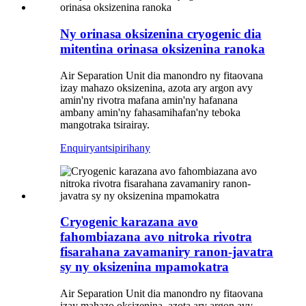
Ny orinasa oksizenina cryogenic dia
mitentina orinasa oksizenina ranoka
Air Separation Unit dia manondro ny fitaovana
izay mahazo oksizenina, azota ary argon avy
amin'ny rivotra mafana amin'ny hafanana
ambany amin'ny fahasamihafan'ny teboka
mangotraka tsirairay.
Enquiry
antsipirihany
Cryogenic karazana avo
fahombiazana avo nitroka rivotra
fisarahana zavamaniry ranon-javatra
sy ny oksizenina mpamokatra
Air Separation Unit dia manondro ny fitaovana
izay mahazo oksizenina, azota ary argon avy