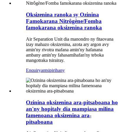
Oksizenina ranoka sy Ozinina
Famokarana Nitrôgène/Fomba
famokarana oksizenina ranoka
Air Separation Unit dia manondro ny fitaovana
izay mahazo oksizenina, azota ary argon avy
amin'ny rivotra mafana amin'ny hafanana
ambany amin'ny fahasamihafan'ny teboka
mangotraka tsirairay.
Enquiry
antsipirihany
Ozinina oksizenina ara-pitsaboana ho
an'ny hopitaly dia mampiasa milina
famenoana oksizenina ara-
pitsaboana