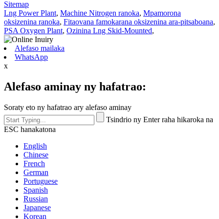
Sitemap
Lng Power Plant
,
Machine Nitrogen ranoka
,
Mpamorona
oksizenina ranoka
,
Fitaovana famokarana oksizenina ara-pitsaboana
,
PSA Oxygen Plant
,
Ozinina Lng Skid-Mounted
,
Alefaso mailaka
WhatsApp
x
Alefaso aminay ny hafatrao:
Soraty eto ny hafatrao ary alefaso aminay
Tsindrio ny Enter raha hikaroka na
ESC hanakatona
English
Chinese
French
German
Portuguese
Spanish
Russian
Japanese
Korean