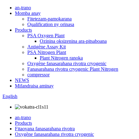
an-trano
Momba anay
Fitetezam-pamokarana
Qualification ny orinasa
Products
PSA Oxygen Plant
Ozinina oksizenina ara-pitsaboana
Antigène Assay Kit
PSA Nitrogen Plant
Plant Nitrogen ranoka
Oxygène fanasarahana rivotra cryogenic
Fanasarahana rivotra cryogenic Plant Nitrogen
compressor
NEWS
Mifandraisa aminay
English
an-trano
Products
Fitaovana fanasarahana rivotra
Oxygène fanasarahana rivotra cryogenic