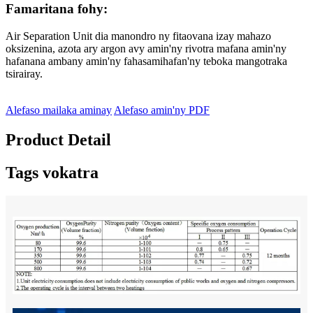
Famaritana fohy:
Air Separation Unit dia manondro ny fitaovana izay mahazo
oksizenina, azota ary argon avy amin'ny rivotra mafana amin'ny
hafanana ambany amin'ny fahasamihafan'ny teboka mangotraka
tsirairay.
Alefaso mailaka aminay
Alefaso amin'ny PDF
Product Detail
Tags vokatra