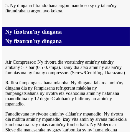
5. Ny dingana fitrandrahana argon mandroso sy ny tahan'ny
fitrandrahana argon avo kokoa.
Ny fizotran'ny dingana
Ny fizotran'ny dingana
Air Compressor: Ny rivotra dia voatsindry amin'ny tsindry
ambany 5-7 bar (0.5-0.7mpa). Izany dia atao amin'ny alalan'ny
fampiasana ny farany compressors (Screw/Centrifugal karazana).
Rafitra fampangatsiahana mialoha: Ny dingana faharoa amin'ny
dingana dia ny fampiasana refrigerant mialoha ny
fampangatsiahana ny rivotra efa voahodina amin'ny hafanana
manodidina ny 12 degre C alohan'ny hidirany ao amin'ny
mpanadio.
Fanadiovana ny rivotra amin'ny alàlan'ny mpanadio: Ny rivotra
dia miditra amin'ny mpanadio, izay vita amin'ny sivana molekiola
kambana roa izay miasa amin'ny fomba hafa. Ny Molecular
Sieve dia manasaraka ny gazy karbonika sy ny hamandoana