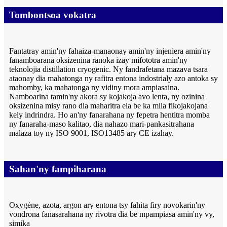
Tombontsoa vokatra
Fantatray amin'ny fahaiza-manaonay amin'ny injeniera amin'ny
fanamboarana oksizenina ranoka izay mifototra amin'ny
teknolojia distillation cryogenic. Ny fandrafetana mazava tsara
ataonay dia mahatonga ny rafitra entona indostrialy azo antoka sy
mahomby, ka mahatonga ny vidiny mora ampiasaina.
Namboarina tamin'ny akora sy kojakoja avo lenta, ny ozinina
oksizenina misy rano dia maharitra ela be ka mila fikojakojana
kely indrindra. Ho an'ny fanarahana ny fepetra hentitra momba
ny fanaraha-maso kalitao, dia nahazo mari-pankasitrahana
malaza toy ny ISO 9001, ISO13485 ary CE izahay.
Sahan'ny fampiharana
Oxygène, azota, argon ary entona tsy fahita firy novokarin'ny
vondrona fanasarahana ny rivotra dia be mpampiasa amin'ny vy,
simika