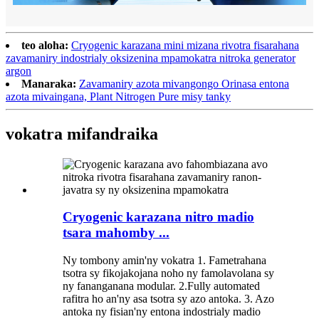
teo aloha:
Cryogenic karazana mini mizana rivotra fisarahana
zavamaniry indostrialy oksizenina mpamokatra nitroka generator
argon
Manaraka:
Zavamaniry azota mivangongo Orinasa entona
azota mivaingana, Plant Nitrogen Pure misy tanky
vokatra mifandraika
Cryogenic karazana nitro madio
tsara mahomby ...
Ny tombony amin'ny vokatra 1. Fametrahana
tsotra sy fikojakojana noho ny famolavolana sy
ny fananganana modular. 2.Fully automated
rafitra ho an'ny asa tsotra sy azo antoka. 3. Azo
antoka ny fisian'ny entona indostrialy madio