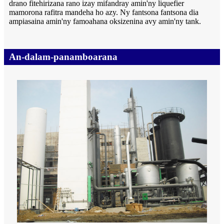
drano fitehirizana rano izay mifandray amin'ny liquefier
mamorona rafitra mandeha ho azy. Ny fantsona fantsona dia
ampiasaina amin'ny famoahana oksizenina avy amin'ny tank.
An-dalam-panamboarana