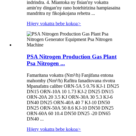
indrindra. 4. Miantoka ny fisian'ny vokatra
amin'ny dingan'ny rano hotehirizina hampiasaina
mandritra ny fikojakojana rehetra ...
Hijery vokatra bebe kokoa
>
PSA Nitrogen Production Gas Plant
Psa Nitrogen ...
Famaritana vokatra (Nm³/h) Fanjifana entona
mahomby (Nm³/h) Rafitra fanadiovana rivotra
Mpanafatra calibre ORN-5A 5 0.76 KJ-1 DN25
DN15 ORN-10A 10 1.73 KJ-2 DN25 DN15
ORN-20A 20 3.5 KJ ORN-30A 30 5.3 KJ-6
DN40 DN25 ORN-40A 40 7 KJ-10 DN50
DN25 ORN-50A 50 8.6 KJ-10 DN50 DN25
ORN-60A 60 10.4 DN50 DN25 -20 DN65
DN40 ...
Hijery vokatra bebe kokoa
>