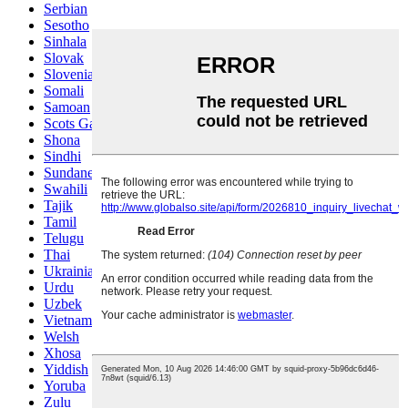
Serbian
Sesotho
Sinhala
Slovak
Slovenian
Somali
Samoan
Scots Gaelic
Shona
Sindhi
Sundanese
Swahili
Tajik
Tamil
Telugu
Thai
Ukrainian
Urdu
Uzbek
Vietnamese
Welsh
Xhosa
Yiddish
Yoruba
Zulu