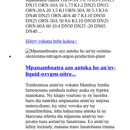
DN15 ORN-10A 10 1.73 KJ-2 DN25 DN15
ORN-20A 20 3.5 KJ ORN-30A 30 5.3 KJ-6
DN40 DN25 ORN-40A 40 7 KJ-10 DN50
DN25 ORN-50A 50 8.6 KJ-10 DN50 DN25
ORN-60A 60 10.4 DN50 DN25 -20 DN65
DN40 ...
Hijery vokatra bebe kokoa
>
Mpanamboatra azo antoka ho an'ny-
liquid-oxygen-nitro...
Tombontsoa amin'ny vokatra Mandray fomba
famonosana samihafa izahay araka ny fepetra
manokana. Ny kitapo voafono sy ny baoritra
hazo dia matetika ampiasaina amin'ny tanjona
tantera-drano, tsy misy vovoka ary tsy
manafintohina, mba hahazoana antoka fa ny
fitaovana rehetra dia mijanona amin'ny toe-
javatra tsara aorian'ny fanaterana. Eo amin’ny
lafiny lozisialy, manana trano fanatobiana entana