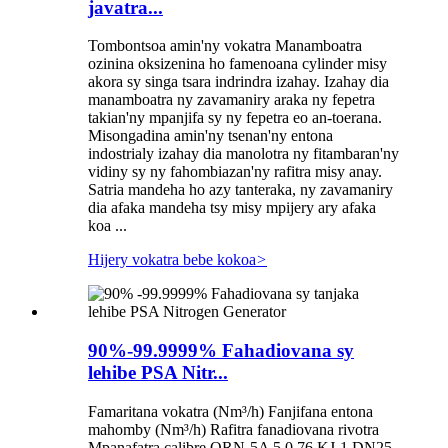
javatra...
Tombontsoa amin'ny vokatra Manamboatra
ozinina oksizenina ho famenoana cylinder misy
akora sy singa tsara indrindra izahay. Izahay dia
manamboatra ny zavamaniry araka ny fepetra
takian'ny mpanjifa sy ny fepetra eo an-toerana.
Misongadina amin'ny tsenan'ny entona
indostrialy izahay dia manolotra ny fitambaran'ny
vidiny sy ny fahombiazan'ny rafitra misy anay.
Satria mandeha ho azy tanteraka, ny zavamaniry
dia afaka mandeha tsy misy mpijery ary afaka
koa ...
Hijery vokatra bebe kokoa
>
90%-99.9999% Fahadiovana sy
lehibe PSA Nitr...
Famaritana vokatra (Nm³/h) Fanjifana entona
mahomby (Nm³/h) Rafitra fanadiovana rivotra
Mpanafatra calibre ORN-5A 5 0.76 KJ-1 DN25