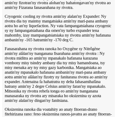
amin'ny fizotran'ny rivotra alohan'ny hahatongavan'ny rivotra ao
amin'ny Fizarana fanasarahana ny rivotra.
Cryogenic cooling ny rivotra amin'ny alalan'ny Expander: Ny
rivotra dia tsy maintsy mangatsiaka amin'ny mari-pana ambany
aotra ho an'ny liquefaction. Ny vata fampangatsiahana cryogenic
sy ny fampangatsiahana dia omen'ny turbo expander tena
mahomby, izay mampangatsiatsiaka ny rivotra amin'ny hafanana
ambanin'ny -165 hatramin'ny -170 deg C.
Fanasarahana ny rivotra ranoka ho Oxygène sy Nitrôgène
amin'ny alàlan'ny tsanganana fisarahana amin'ny rivotra : Ny
rivotra miditra ao amin'ny mpanakalo hafanana karazana
vombony misy tsindry ambany dia tsy misy hamandoana, tsy
misy menaka ary tsy misy gazy karbonika. Mangatsiaka ao
anatin'ny mpanakalo hafanana ambanin'ny mari-pana ambany
aotra amin'ny alàlan'ny fizotry ny fanitarana rivotra ao amin'ny
expander. Antenaina fa hahatratra ny delta fahasamihafàna
hatrany amin'ny 2 degre Celsius amin'ny faran'ny mpanakalo.
Mitsonika ny rivotra rehefa tonga eo amin'ny tsanganana
manasaraka ny rivotra ary misaraka ho oksizenina sy azota
amin'ny alalan'ny dingan'ny fanitsiana.
Oksizenina ranoka dia voatahiry ao anaty fitoeran-drano
fitehirizana rano: feno oksizenina ranon-javatra ao anaty fitoeran-