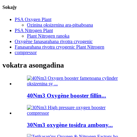
Sokajy
PSA Oxygen Plant
Ozinina oksizenina ara-pitsaboana
PSA Nitrogen Plant
Plant Nitrogen ranoka
Oxygène fanasarahana rivotra cryogenic
Fanasarahana rivotra cryogenic Plant Nitrogen
compressor
vokatra asongadina
40Nm3 Oxygène booster fillin...
30Nm3 oxygène tosidra ambony...