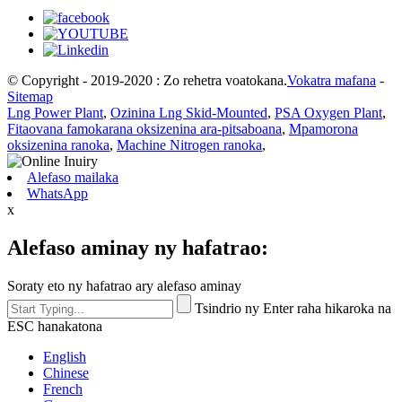
© Copyright - 2019-2020 : Zo rehetra voatokana.
Vokatra mafana
-
Sitemap
Lng Power Plant
,
Ozinina Lng Skid-Mounted
,
PSA Oxygen Plant
,
Fitaovana famokarana oksizenina ara-pitsaboana
,
Mpamorona
oksizenina ranoka
,
Machine Nitrogen ranoka
,
Alefaso mailaka
WhatsApp
x
Alefaso aminay ny hafatrao:
Soraty eto ny hafatrao ary alefaso aminay
Tsindrio ny Enter raha hikaroka na
ESC hanakatona
English
Chinese
French