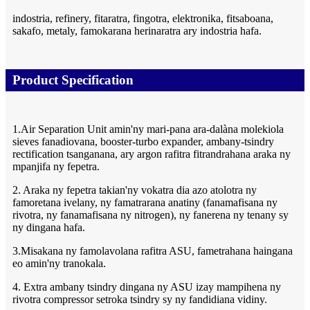
indostria, refinery, fitaratra, fingotra, elektronika, fitsaboana,
sakafo, metaly, famokarana herinaratra ary indostria hafa.
Product Specification
1.Air Separation Unit amin'ny mari-pana ara-dalàna molekiola
sieves fanadiovana, booster-turbo expander, ambany-tsindry
rectification tsanganana, ary argon rafitra fitrandrahana araka ny
mpanjifa ny fepetra.
2. Araka ny fepetra takian'ny vokatra dia azo atolotra ny
famoretana ivelany, ny famatrarana anatiny (fanamafisana ny
rivotra, ny fanamafisana ny nitrogen), ny fanerena ny tenany sy
ny dingana hafa.
3.Misakana ny famolavolana rafitra ASU, fametrahana haingana
eo amin'ny tranokala.
4. Extra ambany tsindry dingana ny ASU izay mampihena ny
rivotra compressor setroka tsindry sy ny fandidiana vidiny.