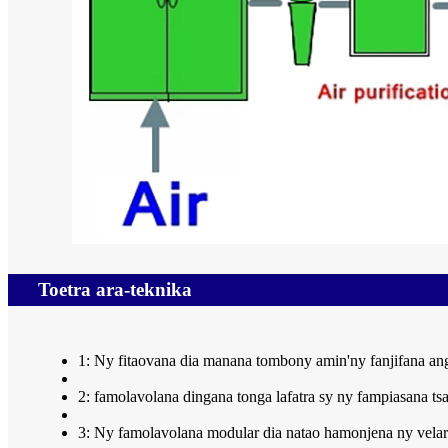
Toetra ara-teknika
1: Ny fitaovana dia manana tombony amin'ny fanjifana an
2: famolavolana dingana tonga lafatra sy ny fampiasana ts
3: Ny famolavolana modular dia natao hamonjena ny velar