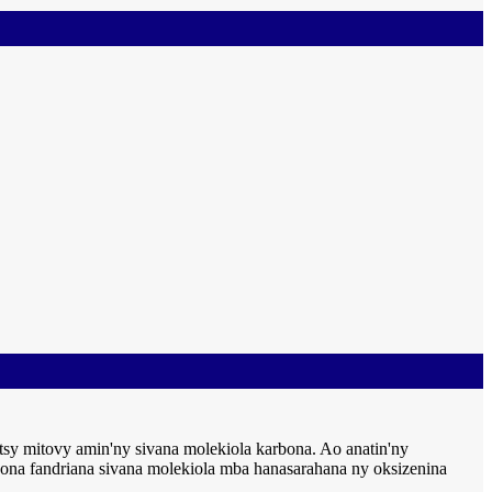
 tsy mitovy amin'ny sivana molekiola karbona. Ao anatin'ny
osona fandriana sivana molekiola mba hanasarahana ny oksizenina