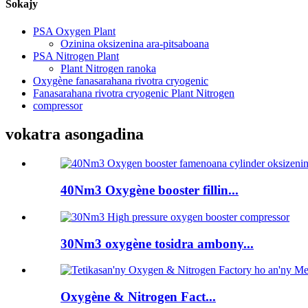
Sokajy
PSA Oxygen Plant
Ozinina oksizenina ara-pitsaboana
PSA Nitrogen Plant
Plant Nitrogen ranoka
Oxygène fanasarahana rivotra cryogenic
Fanasarahana rivotra cryogenic Plant Nitrogen
compressor
vokatra asongadina
40Nm3 Oxygène booster fillin...
30Nm3 oxygène tosidra ambony...
Oxygène & Nitrogen Fact...