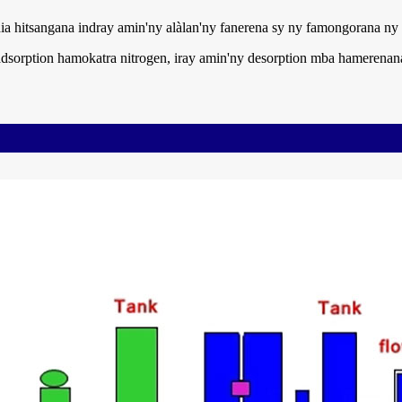
dia hitsangana indray amin'ny alàlan'ny fanerena sy ny famongorana ny
adsorption hamokatra nitrogen, iray amin'ny desorption mba hamerenan