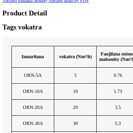
Alefaso mailaka aminay
Alefaso amin'ny PDF
Product Detail
Tags vokatra
Fanjifana enton
famaritana
vokatra (Nm³/h)
mahomby (Nm³/
ORN-5A
5
0.76
ORN-10A
10
1.73
ORN-20A
20
3.5
ORN-30A
30
5.3