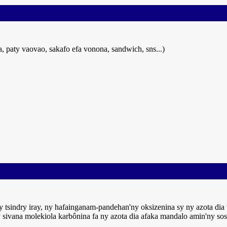
, paty vaovao, sakafo efa vonona, sandwich, sns...)
 tsindry iray, ny hafainganam-pandehan'ny oksizenina sy ny azota dia
y sivana molekiola karbônina fa ny azota dia afaka mandalo amin'ny s