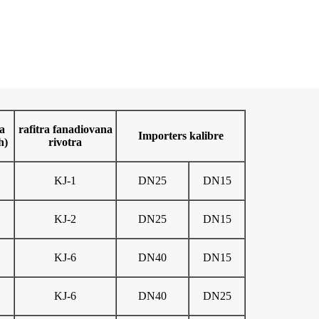
a
rafitra fanadiovana
Importers kalibre
h)
rivotra
KJ-1
DN25
DN15
KJ-2
DN25
DN15
KJ-6
DN40
DN15
KJ-6
DN40
DN25