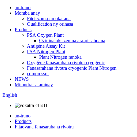
an-trano
Momba anay
Fitetezam-pamokarana
Qualification ny orinasa
Products
PSA Oxygen Plant
Ozinina oksizenina ara-pitsaboana
Antigène Assay Kit
PSA Nitrogen Plant
Plant Nitrogen ranoka
Oxygène fanasarahana rivotra cryogenic
Fanasarahana rivotra cryogenic Plant Nitrogen
compressor
NEWS
Mifandraisa aminay
English
an-trano
Products
Fitaovana fanasarahana rivotra