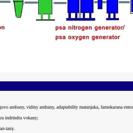
govo ambany, vidiny ambany, adaptability matanjaka, famokarana enton
ara indrindra vokany;
an-tany.