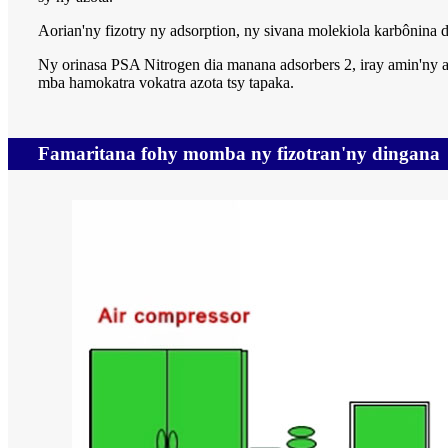
Aorian'ny fizotry ny adsorption, ny sivana molekiola karbônina 
Ny orinasa PSA Nitrogen dia manana adsorbers 2, iray amin'ny 
mba hamokatra vokatra azota tsy tapaka.
Famaritana fohy momba ny fizotran'ny dingana