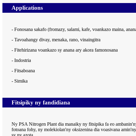
Applications
- Fonosana sakafo (fromazy, salami, kafe, voankazo maina, anana
- Tavoahangy divay, menaka, rano, vinaingitra
- Fitehirizana voankazo sy anana ary akora famonosana
- Indostria
- Fitsaboana
- Simika
Fitsipiky ny fandidiana
Ny PSA Nitrogen Plant dia manaiky ny fitsipika fa eo ambanin'ny
fotoana fohy, ny molekiolan'ny oksizenina dia voasivana amin'n
sy ny azota.