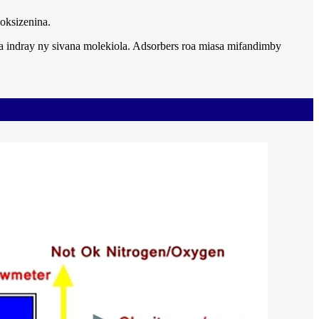
 oksizenina.
a indray ny sivana molekiola. Adsorbers roa miasa mifandimby