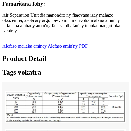
Famaritana fohy:
Air Separation Unit dia manondro ny fitaovana izay mahazo
oksizenina, azota ary argon avy amin'ny rivotra mafana amin'ny
hafanana ambany amin'ny fahasamihafan'ny teboka mangotraka
tsirairay.
Alefaso mailaka aminay
Alefaso amin'ny PDF
Product Detail
Tags vokatra