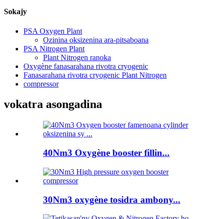
Sokajy
PSA Oxygen Plant
Ozinina oksizenina ara-pitsaboana
PSA Nitrogen Plant
Plant Nitrogen ranoka
Oxygène fanasarahana rivotra cryogenic
Fanasarahana rivotra cryogenic Plant Nitrogen
compressor
vokatra asongadina
40Nm3 Oxygène booster fillin...
30Nm3 oxygène tosidra ambony...