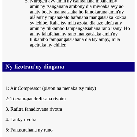
Nitrogen avy amin'ny tsanganana mpanampy
amin'ny tsanganana ambony dia mivoaka avy ao
anaty boaty mangatsiaka ho famokarana amin'ny
alàlan'ny mpanakalo hafanana mangatsiaka kokoa
sy lehibe. Raha tsy mila azota, dia azo alefa any
amin'ny tilikambo fampangatsiahana rano izany. Ho
an'ny fahafahan'ny rano mangatsiaka amin'ny
tilikambo fampangatsiahana dia tsy ampy, mila
apetraka ny chiller.
Ny fizotran'ny dingana
1: Air Compressor (piston na menaka tsy misy)
2: Toeram-pandrefesana rivotra
3. Rafitra fanadiovana rivotra
4: Tanky rivotra
5: Fanasarahana ny rano