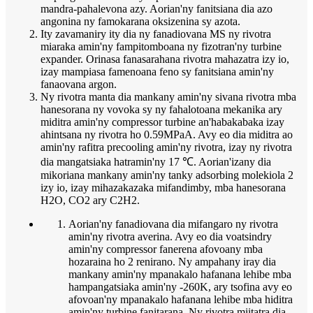
mandra-pahalevona azy. Aorian'ny fanitsiana dia azo
angonina ny famokarana oksizenina sy azota.
Ity zavamaniry ity dia ny fanadiovana MS ny rivotra
miaraka amin'ny fampitomboana ny fizotran'ny turbine
expander. Orinasa fanasarahana rivotra mahazatra izy io,
izay mampiasa famenoana feno sy fanitsiana amin'ny
fanaovana argon.
Ny rivotra manta dia mankany amin'ny sivana rivotra mba
hanesorana ny vovoka sy ny fahalotoana mekanika ary
miditra amin'ny compressor turbine an'habakabaka izay
ahintsana ny rivotra ho 0.59MPaA. Avy eo dia miditra ao
amin'ny rafitra precooling amin'ny rivotra, izay ny rivotra
dia mangatsiaka hatramin'ny 17 ℃. Aorian'izany dia
mikoriana mankany amin'ny tanky adsorbing molekiola 2
izy io, izay mihazakazaka mifandimby, mba hanesorana
H2O, CO2 ary C2H2.
Aorian'ny fanadiovana dia mifangaro ny rivotra
amin'ny rivotra averina. Avy eo dia voatsindry
amin'ny compressor fanerena afovoany mba
hozaraina ho 2 renirano. Ny ampahany iray dia
mankany amin'ny mpanakalo hafanana lehibe mba
hampangatsiaka amin'ny -260K, ary tsofina avy eo
afovoan'ny mpanakalo hafanana lehibe mba hiditra
amin'ny turbine fanitarana. Ny rivotra miitatra dia