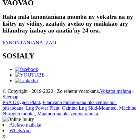
VAOVAO
Raha mila fanontaniana momba ny vokatra na ny
lisitry ny vidiny, azafady avelao ny mailakao ary
hifandray izahay ao anatin'ny 24 ora.
FANONTANIANA IZAO
SOSIALY
© Copyright - 2019-2020 : Zo rehetra voatokana.
Vokatra mafana
-
Sitemap
PSA Oxygen Plant
,
Fitaovana famokarana oksizenina ara-
pitsaboana
,
Lng Power Plant
,
Ozinina Lng Skid-Mounted
,
Machine
Nitrogen ranoka
,
Mpamorona oksizenina ranoka
,
Alefaso mailaka
WhatsApp
x