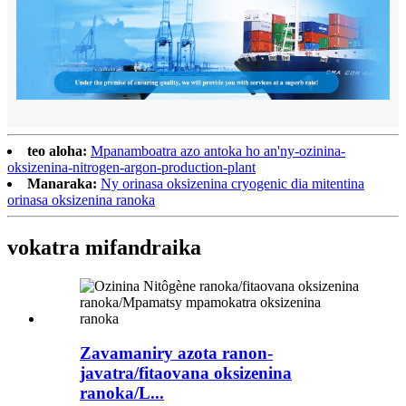
teo aloha:
Mpanamboatra azo antoka ho an'ny-ozinina-
oksizenina-nitrogen-argon-production-plant
Manaraka:
Ny orinasa oksizenina cryogenic dia mitentina
orinasa oksizenina ranoka
vokatra mifandraika
Zavamaniry azota ranon-
javatra/fitaovana oksizenina
ranoka/L...