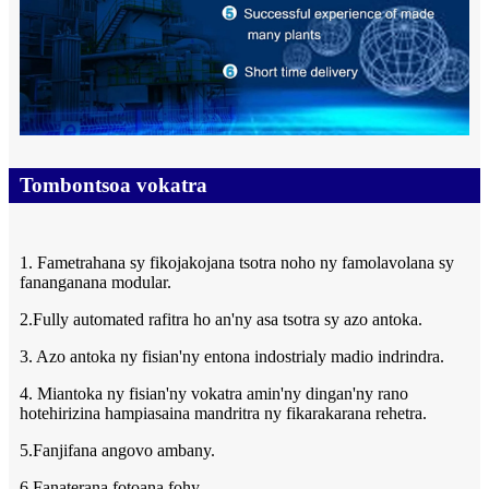
Tombontsoa vokatra
1. Fametrahana sy fikojakojana tsotra noho ny famolavolana sy
fananganana modular.
2.Fully automated rafitra ho an'ny asa tsotra sy azo antoka.
3. Azo antoka ny fisian'ny entona indostrialy madio indrindra.
4. Miantoka ny fisian'ny vokatra amin'ny dingan'ny rano
hotehirizina hampiasaina mandritra ny fikarakarana rehetra.
5.Fanjifana angovo ambany.
6.Fanaterana fotoana fohy.