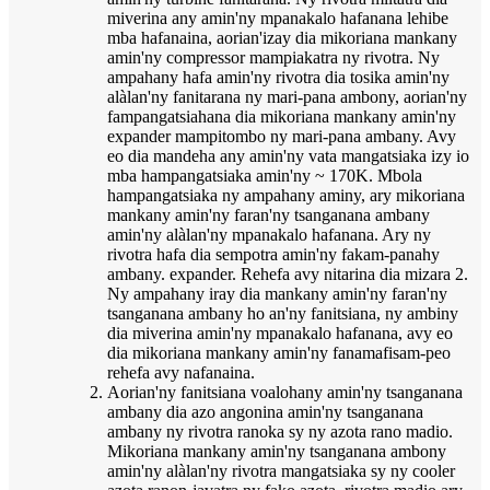
miverina any amin'ny mpanakalo hafanana lehibe
mba hafanaina, aorian'izay dia mikoriana mankany
amin'ny compressor mampiakatra ny rivotra. Ny
ampahany hafa amin'ny rivotra dia tosika amin'ny
alàlan'ny fanitarana ny mari-pana ambony, aorian'ny
fampangatsiahana dia mikoriana mankany amin'ny
expander mampitombo ny mari-pana ambany. Avy
eo dia mandeha any amin'ny vata mangatsiaka izy io
mba hampangatsiaka amin'ny ~ 170K. Mbola
hampangatsiaka ny ampahany aminy, ary mikoriana
mankany amin'ny faran'ny tsanganana ambany
amin'ny alàlan'ny mpanakalo hafanana. Ary ny
rivotra hafa dia sempotra amin'ny fakam-panahy
ambany. expander. Rehefa avy nitarina dia mizara 2.
Ny ampahany iray dia mankany amin'ny faran'ny
tsanganana ambany ho an'ny fanitsiana, ny ambiny
dia miverina amin'ny mpanakalo hafanana, avy eo
dia mikoriana mankany amin'ny fanamafisam-peo
rehefa avy nafanaina.
Aorian'ny fanitsiana voalohany amin'ny tsanganana
ambany dia azo angonina amin'ny tsanganana
ambany ny rivotra ranoka sy ny azota rano madio.
Mikoriana mankany amin'ny tsanganana ambony
amin'ny alàlan'ny rivotra mangatsiaka sy ny cooler