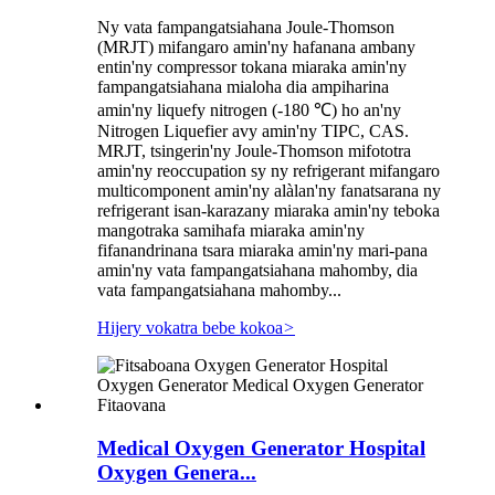
Ny vata fampangatsiahana Joule-Thomson
(MRJT) mifangaro amin'ny hafanana ambany
entin'ny compressor tokana miaraka amin'ny
fampangatsiahana mialoha dia ampiharina
amin'ny liquefy nitrogen (-180 ℃) ho an'ny
Nitrogen Liquefier avy amin'ny TIPC, CAS.
MRJT, tsingerin'ny Joule-Thomson mifototra
amin'ny reoccupation sy ny refrigerant mifangaro
multicomponent amin'ny alàlan'ny fanatsarana ny
refrigerant isan-karazany miaraka amin'ny teboka
mangotraka samihafa miaraka amin'ny
fifanandrinana tsara miaraka amin'ny mari-pana
amin'ny vata fampangatsiahana mahomby, dia
vata fampangatsiahana mahomby...
Hijery vokatra bebe kokoa
>
Medical Oxygen Generator Hospital
Oxygen Genera...