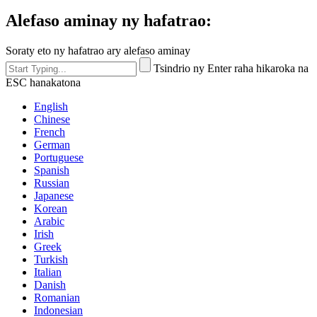
Alefaso aminay ny hafatrao:
Soraty eto ny hafatrao ary alefaso aminay
Tsindrio ny Enter raha hikaroka na
ESC hanakatona
English
Chinese
French
German
Portuguese
Spanish
Russian
Japanese
Korean
Arabic
Irish
Greek
Turkish
Italian
Danish
Romanian
Indonesian