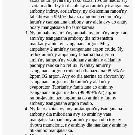
azota ranon-javatra ny fako azota, rivotra madio ary
azota madio. Izy io dia ahitsy ao amin'ny tsanganana
ambony indray, aorian'izay, ny oksizenina ranon'ny
fahadiovana 99,6% dia azo angonina eo amin'ny
faran'ny tsanganana ambony, ary alefa avy ao anaty
boaty mangatsiaka ho famokarana.
Ny ampahany amin'ny ampahany amin'ny argon ao
amin'ny tsanganana ambony dia mitsentsitra
mankany amin'ny tsanganana argon. Misy
ampahany 2 amin'ny tsanganana argon crude. Ny
reflux amin'ny ampahany faharoa dia aterina
amin'ny tampon'ny voalohany amin'ny alàlan'ny
paompy ranoka ho reflux. Nahitsy amin'ny
tsanganana argon crude mba hahazoana 98,5% Ar.
2ppm O2 argon. Avy eo dia aterina eo afovoan'ny
tsanganana argon madio amin'ny alàlan'ny
evaporator. Taorian'ny fanitsiana ao amin'ny
tsanganana argon madio, (99.999% Ar) argon
ranon-javatra azo angonina eo amin'ny farany
ambany tsanganana argon madio.
Ny fako azota avy any an-tampon'ny tsanganana
ambony dia mikoriana avy ao amin'ny vata
mangatsiaka mankany amin'ny mpanadio toy ny
rivotra mamelona, ​​ny ambiny dia mankany amin'ny
tilikambo mangatsiaka.