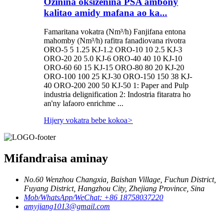
Ozinina oksizenina PSA ambony
kalitao amidy mafana ao ka...
Famaritana vokatra (Nm³/h) Fanjifana entona
mahomby (Nm³/h) rafitra fanadiovana rivotra
ORO-5 5 1.25 KJ-1.2 ORO-10 10 2.5 KJ-3
ORO-20 20 5.0 KJ-6 ORO-40 40 10 KJ-10
ORO-60 60 15 KJ-15 ORO-80 80 20 KJ-20
ORO-100 100 25 KJ-30 ORO-150 150 38 KJ-
40 ORO-200 200 50 KJ-50 1: Paper and Pulp
industria delignification 2: Indostria fitaratra ho
an'ny lafaoro enrichme ...
Hijery vokatra bebe kokoa
>
Mifandraisa aminay
No.60 Wenzhou Changxia, Baishan Village, Fuchun District,
Fuyang District, Hangzhou City, Zhejiang Province, Sina
Mob/WhatsApp/WeChat: +86 18758037220
amyjiang1013@gmail.com