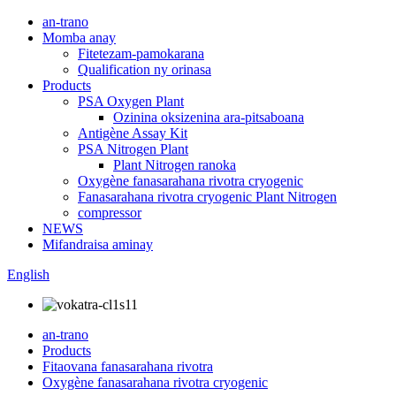
an-trano
Momba anay
Fitetezam-pamokarana
Qualification ny orinasa
Products
PSA Oxygen Plant
Ozinina oksizenina ara-pitsaboana
Antigène Assay Kit
PSA Nitrogen Plant
Plant Nitrogen ranoka
Oxygène fanasarahana rivotra cryogenic
Fanasarahana rivotra cryogenic Plant Nitrogen
compressor
NEWS
Mifandraisa aminay
English
an-trano
Products
Fitaovana fanasarahana rivotra
Oxygène fanasarahana rivotra cryogenic