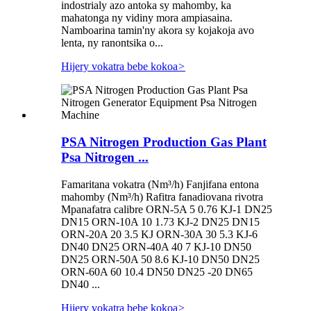
indostrialy azo antoka sy mahomby, ka
mahatonga ny vidiny mora ampiasaina.
Namboarina tamin'ny akora sy kojakoja avo
lenta, ny ranontsika o...
Hijery vokatra bebe kokoa
>
PSA Nitrogen Production Gas Plant
Psa Nitrogen ...
Famaritana vokatra (Nm³/h) Fanjifana entona
mahomby (Nm³/h) Rafitra fanadiovana rivotra
Mpanafatra calibre ORN-5A 5 0.76 KJ-1 DN25
DN15 ORN-10A 10 1.73 KJ-2 DN25 DN15
ORN-20A 20 3.5 KJ ORN-30A 30 5.3 KJ-6
DN40 DN25 ORN-40A 40 7 KJ-10 DN50
DN25 ORN-50A 50 8.6 KJ-10 DN50 DN25
ORN-60A 60 10.4 DN50 DN25 -20 DN65
DN40 ...
Hijery vokatra bebe kokoa
>