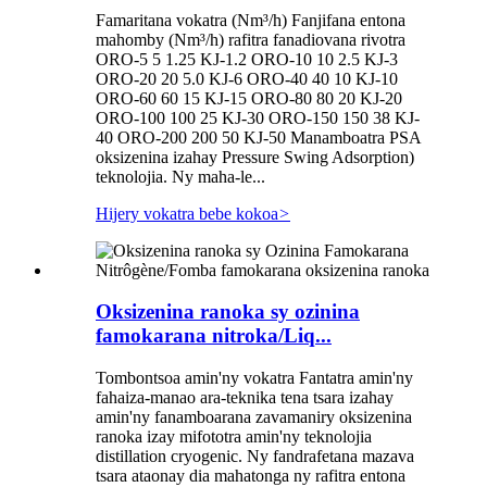
Famaritana vokatra (Nm³/h) Fanjifana entona
mahomby (Nm³/h) rafitra fanadiovana rivotra
ORO-5 5 1.25 KJ-1.2 ORO-10 10 2.5 KJ-3
ORO-20 20 5.0 KJ-6 ORO-40 40 10 KJ-10
ORO-60 60 15 KJ-15 ORO-80 80 20 KJ-20
ORO-100 100 25 KJ-30 ORO-150 150 38 KJ-
40 ORO-200 200 50 KJ-50 Manamboatra PSA
oksizenina izahay Pressure Swing Adsorption)
teknolojia. Ny maha-le...
Hijery vokatra bebe kokoa
>
Oksizenina ranoka sy ozinina
famokarana nitroka/Liq...
Tombontsoa amin'ny vokatra Fantatra amin'ny
fahaiza-manao ara-teknika tena tsara izahay
amin'ny fanamboarana zavamaniry oksizenina
ranoka izay mifototra amin'ny teknolojia
distillation cryogenic. Ny fandrafetana mazava
tsara ataonay dia mahatonga ny rafitra entona