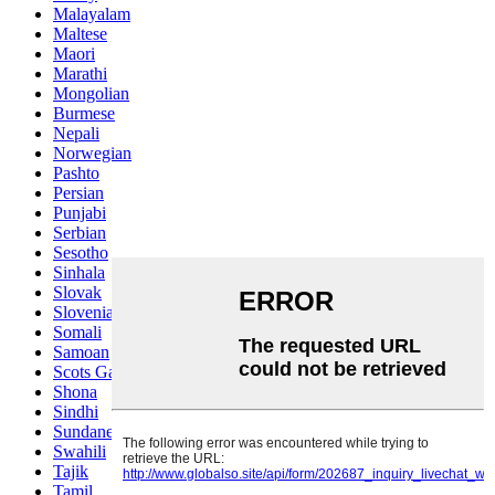
Malayalam
Maltese
Maori
Marathi
Mongolian
Burmese
Nepali
Norwegian
Pashto
Persian
Punjabi
Serbian
Sesotho
Sinhala
Slovak
Slovenian
Somali
Samoan
Scots Gaelic
Shona
Sindhi
Sundanese
Swahili
Tajik
Tamil