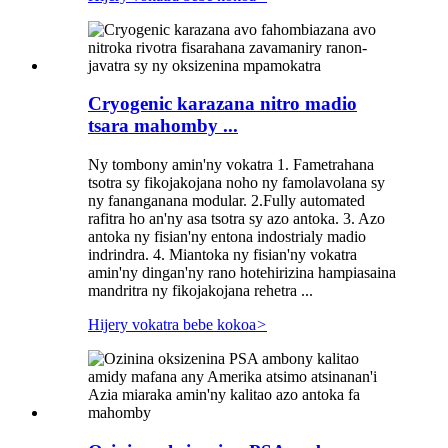
Cryogenic karazana nitro madio
tsara mahomby ...
Ny tombony amin'ny vokatra 1. Fametrahana
tsotra sy fikojakojana noho ny famolavolana sy
ny fananganana modular. 2.Fully automated
rafitra ho an'ny asa tsotra sy azo antoka. 3. Azo
antoka ny fisian'ny entona indostrialy madio
indrindra. 4. Miantoka ny fisian'ny vokatra
amin'ny dingan'ny rano hotehirizina hampiasaina
mandritra ny fikojakojana rehetra ...
Hijery vokatra bebe kokoa
>