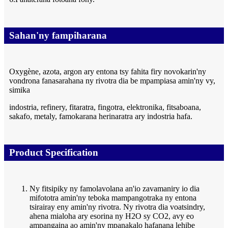
Sahan'ny fampiharana
Oxygène, azota, argon ary entona tsy fahita firy novokarin'ny
vondrona fanasarahana ny rivotra dia be mpampiasa amin'ny vy,
simika
indostria, refinery, fitaratra, fingotra, elektronika, fitsaboana,
sakafo, metaly, famokarana herinaratra ary indostria hafa.
Product Specification
Ny fitsipiky ny famolavolana an'io zavamaniry io dia
mifototra amin'ny teboka mampangotraka ny entona
tsirairay eny amin'ny rivotra. Ny rivotra dia voatsindry,
ahena mialoha ary esorina ny H2O sy CO2, avy eo
ampangaina ao amin'ny mpanakalo hafanana lehibe