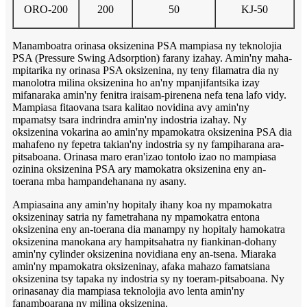
ORO-200
200
50
KJ-50
Manamboatra orinasa oksizenina PSA mampiasa ny teknolojia
PSA (Pressure Swing Adsorption) farany izahay. Amin'ny maha-
mpitarika ny orinasa PSA oksizenina, ny teny filamatra dia ny
manolotra milina oksizenina ho an'ny mpanjifantsika izay
mifanaraka amin'ny fenitra iraisam-pirenena nefa tena lafo vidy.
Mampiasa fitaovana tsara kalitao novidina avy amin'ny
mpamatsy tsara indrindra amin'ny indostria izahay. Ny
oksizenina vokarina ao amin'ny mpamokatra oksizenina PSA dia
mahafeno ny fepetra takian'ny indostria sy ny fampiharana ara-
pitsaboana. Orinasa maro eran'izao tontolo izao no mampiasa
ozinina oksizenina PSA ary mamokatra oksizenina eny an-
toerana mba hampandehanana ny asany.
Ampiasaina any amin'ny hopitaly ihany koa ny mpamokatra
oksizeninay satria ny fametrahana ny mpamokatra entona
oksizenina eny an-toerana dia manampy ny hopitaly hamokatra
oksizenina manokana ary hampitsahatra ny fiankinan-dohany
amin'ny cylinder oksizenina novidiana eny an-tsena. Miaraka
amin'ny mpamokatra oksizeninay, afaka mahazo famatsiana
oksizenina tsy tapaka ny indostria sy ny toeram-pitsaboana. Ny
orinasanay dia mampiasa teknolojia avo lenta amin'ny
fanamboarana ny milina oksizenina.