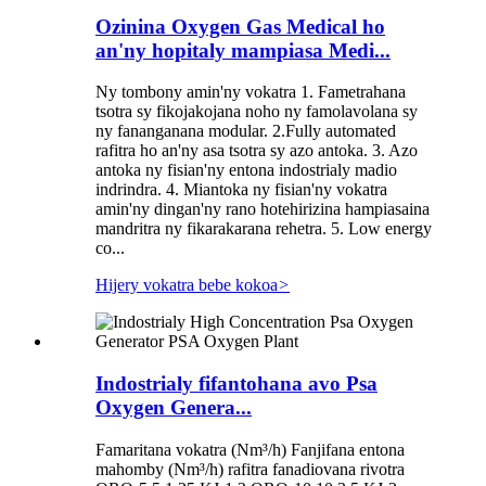
Ozinina Oxygen Gas Medical ho
an'ny hopitaly mampiasa Medi...
Ny tombony amin'ny vokatra 1. Fametrahana
tsotra sy fikojakojana noho ny famolavolana sy
ny fananganana modular. 2.Fully automated
rafitra ho an'ny asa tsotra sy azo antoka. 3. Azo
antoka ny fisian'ny entona indostrialy madio
indrindra. 4. Miantoka ny fisian'ny vokatra
amin'ny dingan'ny rano hotehirizina hampiasaina
mandritra ny fikarakarana rehetra. 5. Low energy
co...
Hijery vokatra bebe kokoa
>
Indostrialy fifantohana avo Psa
Oxygen Genera...
Famaritana vokatra (Nm³/h) Fanjifana entona
mahomby (Nm³/h) rafitra fanadiovana rivotra