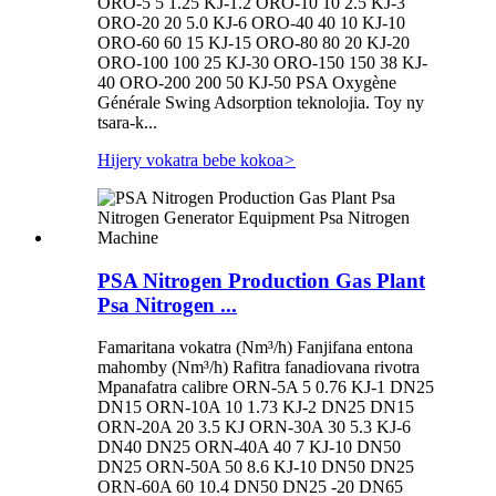
ORO-5 5 1.25 KJ-1.2 ORO-10 10 2.5 KJ-3
ORO-20 20 5.0 KJ-6 ORO-40 40 10 KJ-10
ORO-60 60 15 KJ-15 ORO-80 80 20 KJ-20
ORO-100 100 25 KJ-30 ORO-150 150 38 KJ-
40 ORO-200 200 50 KJ-50 PSA Oxygène
Générale Swing Adsorption teknolojia. Toy ny
tsara-k...
Hijery vokatra bebe kokoa
>
PSA Nitrogen Production Gas Plant
Psa Nitrogen ...
Famaritana vokatra (Nm³/h) Fanjifana entona
mahomby (Nm³/h) Rafitra fanadiovana rivotra
Mpanafatra calibre ORN-5A 5 0.76 KJ-1 DN25
DN15 ORN-10A 10 1.73 KJ-2 DN25 DN15
ORN-20A 20 3.5 KJ ORN-30A 30 5.3 KJ-6
DN40 DN25 ORN-40A 40 7 KJ-10 DN50
DN25 ORN-50A 50 8.6 KJ-10 DN50 DN25
ORN-60A 60 10.4 DN50 DN25 -20 DN65