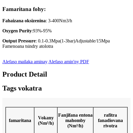
Famaritana fohy:
Fahaizana oksizenina
: 3-400Nm3/h
Oxygen Purity
:93%-95%
Output Pressure
: 0.1-0.3Mpa(1-3bar)Adjustable/15Mpa
Famenoana tsindry atolotra
Alefaso mailaka aminay
Alefaso amin'ny PDF
Product Detail
Tags vokatra
Fanjifana entona
rafitra
Vokany
famaritana
mahomby
fanadiovana
(Nm³/h)
(Nm³/h)
rivotra