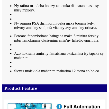
Ny rafitra mandeha ho azy tanteraka dia natao hiasa tsy
misy mpijery.
Ny orinasa PSA dia miorim-paka maka toerana kely,
mivory amin'ny skid, efa vita ary avy amin'ny orinasa.
Fotoana fanombohana haingana maka 5 minitra fotsiny
mba hamokarana oksizenina amin'ny fahadiovana irina.
Azo itokisana amin'ny famatsiana oksizenina tsy tapaka sy
maharitra.
Sieves molekiola maharitra maharitra 12 taona eo ho eo.
Product Feature