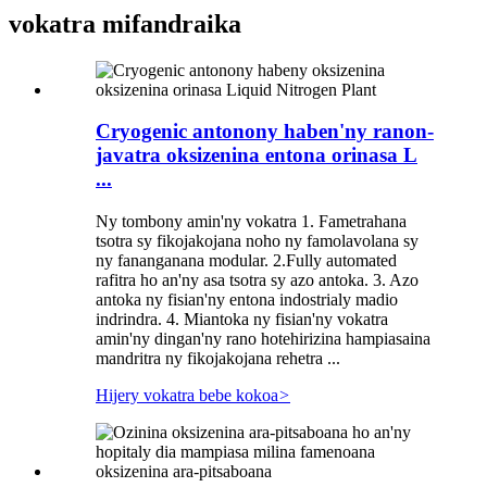
vokatra mifandraika
Cryogenic antonony haben'ny ranon-
javatra oksizenina entona orinasa L
...
Ny tombony amin'ny vokatra 1. Fametrahana
tsotra sy fikojakojana noho ny famolavolana sy
ny fananganana modular. 2.Fully automated
rafitra ho an'ny asa tsotra sy azo antoka. 3. Azo
antoka ny fisian'ny entona indostrialy madio
indrindra. 4. Miantoka ny fisian'ny vokatra
amin'ny dingan'ny rano hotehirizina hampiasaina
mandritra ny fikojakojana rehetra ...
Hijery vokatra bebe kokoa
>