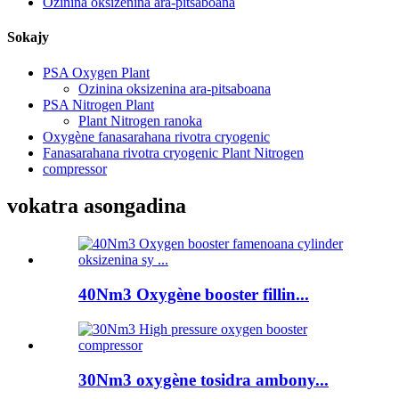
Ozinina oksizenina ara-pitsaboana
Sokajy
PSA Oxygen Plant
Ozinina oksizenina ara-pitsaboana
PSA Nitrogen Plant
Plant Nitrogen ranoka
Oxygène fanasarahana rivotra cryogenic
Fanasarahana rivotra cryogenic Plant Nitrogen
compressor
vokatra asongadina
40Nm3 Oxygène booster fillin...
30Nm3 oxygène tosidra ambony...