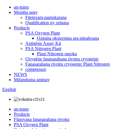
an-trano
Momba anay
Fitetezam-pamokarana
Qualification ny orinasa
Products
PSA Oxygen Plant
Ozinina oksizenina ara-pitsaboana
Antigène Assay Kit
PSA Nitrogen Plant
Plant Nitrogen ranoka
Oxygène fanasarahana rivotra cryogenic
Fanasarahana rivotra cryogenic Plant Nitrogen
compressor
NEWS
Mifandraisa aminay
English
an-trano
Products
Fitaovana fanasarahana rivotra
PSA Oxygen Plant