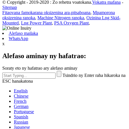
© Copyright - 2019-2020 : Zo rehetra voatokana.
Vokatra mafana
-
Sitemap
Fitaovana famokarana oksizenina ara-pitsaboana
,
Mpamorona
oksizenina ranoka
,
Machine Nitrogen ranoka
,
Ozinina Lng Skid-
Mounted
,
Lng Power Plant
,
PSA Oxygen Plant
,
Alefaso mailaka
WhatsApp
x
Alefaso aminay ny hafatrao:
Soraty eto ny hafatrao ary alefaso aminay
Tsindrio ny Enter raha hikaroka na
ESC hanakatona
English
Chinese
French
German
Portuguese
Spanish
Russian
Japanese