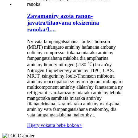
Zavamaniry azota ranon-
javatra/fitaovana oksizenina
ranoka/L...
Ny vata fampangatsiahana Joule-Thomson
(MRJT) mifangaro amin'ny hafanana ambany
entin'ny compressor tokana miaraka amin'ny
fampangatsiahana mialoha dia ampiharina
amin'ny liquefy nitrogen (-180 ℃) ho an'ny
Nitrogen Liquefier avy amin'ny TIPC, CAS.
MRJT, tsingerin'ny Joule-Thomson mifototra
amin'ny reoccupation sy ny refrigerant mifangaro
multicomponent amin'ny alàlan'ny fanatsarana ny
refrigerant isan-karazany miaraka amin'ny teboka
mangotraka samihafa miaraka amin'ny
fifanandrinana tsara miaraka amin'ny mari-pana
amin'ny vata fampangatsiahana mahomby, dia
vata fampangatsiahana mahomby...
Hijery vokatra bebe kokoa
>