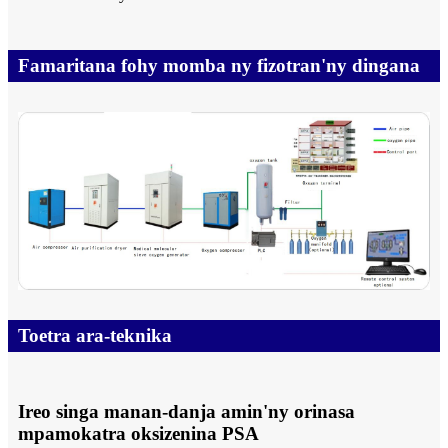
Famaritana fohy momba ny fizotran'ny dingana
Toetra ara-teknika
Ireo singa manan-danja amin'ny orinasa
mpamokatra oksizenina PSA