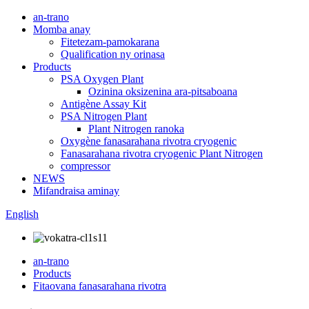
an-trano
Momba anay
Fitetezam-pamokarana
Qualification ny orinasa
Products
PSA Oxygen Plant
Ozinina oksizenina ara-pitsaboana
Antigène Assay Kit
PSA Nitrogen Plant
Plant Nitrogen ranoka
Oxygène fanasarahana rivotra cryogenic
Fanasarahana rivotra cryogenic Plant Nitrogen
compressor
NEWS
Mifandraisa aminay
English
an-trano
Products
Fitaovana fanasarahana rivotra