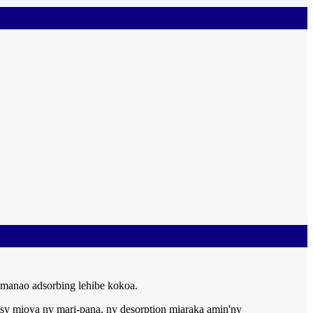
-manao adsorbing lehibe kokoa.
tsy miova ny mari-pana, ny desorption miaraka amin'ny