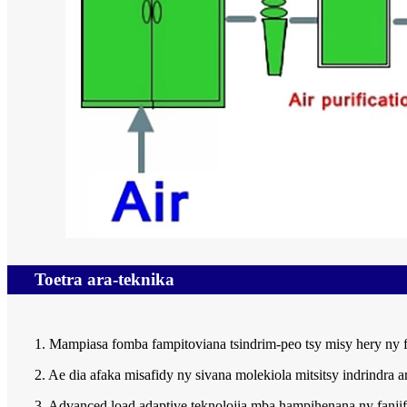
Toetra ara-teknika
1. Mampiasa fomba fampitoviana tsindrim-peo tsy misy hery ny f
2. Ae dia afaka misafidy ny sivana molekiola mitsitsy indrindra a
3. Advanced load adaptive teknolojia mba hampihenana ny fanji