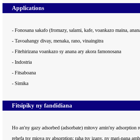
Applications
- Fonosana sakafo (fromazy, salami, kafe, voankazo maina, anana
- Tavoahangy divay, menaka, rano, vinaingitra
- Fitehirizana voankazo sy anana ary akora famonosana
- Indostria
- Fitsaboana
- Simika
Fitsipiky ny fandidiana
Ho an'ny gazy adsorbed (adsorbate) mitovy amin'ny adsorption 
rehefa tsy miova ny absorption; raha tsy izany, ny mari-pana a