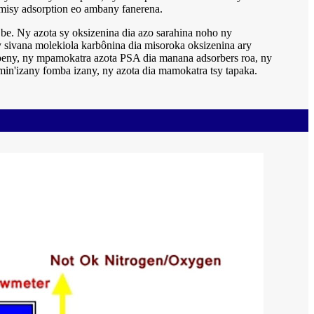
misy adsorption eo ambany fanerena.
be. Ny azota sy oksizenina dia azo sarahina noho ny
y sivana molekiola karbônina dia misoroka oksizenina ary
obeny, ny mpamokatra azota PSA dia manana adsorbers roa, ny
min'izany fomba izany, ny azota dia mamokatra tsy tapaka.