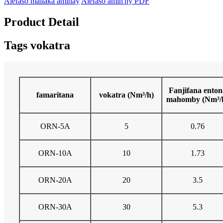
Alefaso mailaka aminay
Alefaso amin'ny PDF
Product Detail
Tags vokatra
Fanjifana enton
famaritana
vokatra (Nm³/h)
mahomby (Nm³/
ORN-5A
5
0.76
ORN-10A
10
1.73
ORN-20A
20
3.5
ORN-30A
30
5.3