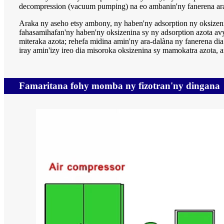
decompression (vacuum pumping) na eo ambanin'ny fanerena ara-
Araka ny aseho etsy ambony, ny haben'ny adsorption ny oksizeni
fahasamihafan'ny haben'ny oksizenina sy ny adsorption azota avy
miteraka azota; rehefa midina amin'ny ara-dalàna ny fanerena 
iray amin'izy ireo dia misoroka oksizenina sy mamokatra azota, 
Famaritana fohy momba ny fizotran'ny dingana