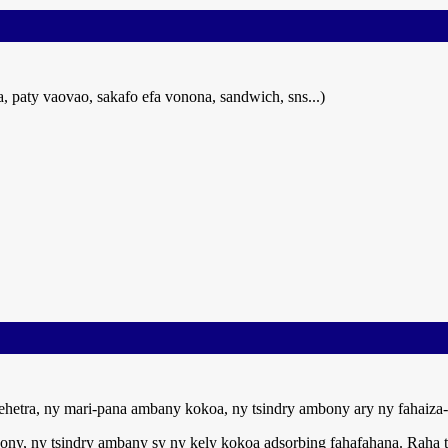
, paty vaovao, sakafo efa vonona, sandwich, sns...)
rehetra, ny mari-pana ambany kokoa, ny tsindry ambony ary ny fahaiza
mbony, ny tsindry ambany sy ny kely kokoa adsorbing fahafahana. Raha 