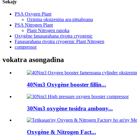
Sokajy
PSA Oxygen Plant
Ozinina oksizenina ara-pitsaboana
PSA Nitrogen Plant
Plant Nitrogen ranoka
Oxygène fanasarahana rivotra cryogenic
Fanasarahana rivotra cryogenic Plant Nitrogen
compressor
vokatra asongadina
40Nm3 Oxygène booster fillin...
30Nm3 oxygène tosidra ambony...
Oxygène & Nitrogen Fact...