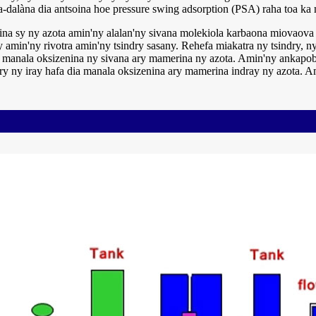
dalàna dia antsoina hoe pressure swing adsorption (PSA) raha toa ka 
na sy ny azota amin'ny alalan'ny sivana molekiola karbaona miovaova 
 amin'ny rivotra amin'ny tsindry sasany. Rehefa miakatra ny tsindry, n
dia manala oksizenina ny sivana ary mamerina ny azota. Amin'ny ankap
ary ny iray hafa dia manala oksizenina ary mamerina indray ny azota. A