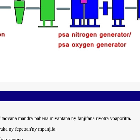
itaovana mandra-pahena mivantana ny fanjifana rivotra voaporitra.
raka ny fepetran'ny mpanjifa.
fàna angovo.