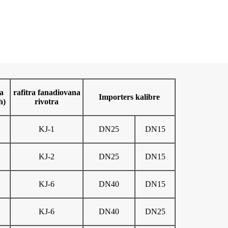
a
rafitra fanadiovana
Importers kalibre
h)
rivotra
KJ-1
DN25
DN15
KJ-2
DN25
DN15
KJ-6
DN40
DN15
KJ-6
DN40
DN25