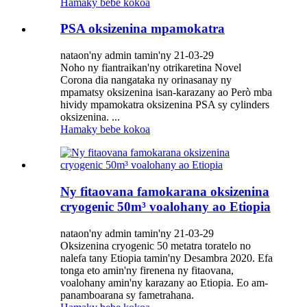
Hamaky bebe kokoa
PSA oksizenina mpamokatra
nataon'ny admin tamin'ny 21-03-29
Noho ny fiantraikan'ny otrikaretina Novel
Corona dia nangataka ny orinasanay ny
mpamatsy oksizenina isan-karazany ao Però mba
hividy mpamokatra oksizenina PSA sy cylinders
oksizenina. ...
Hamaky bebe kokoa
Ny fitaovana famokarana oksizenina
cryogenic 50m³ voalohany ao Etiopia
nataon'ny admin tamin'ny 21-03-29
Oksizenina cryogenic 50 metatra toratelo no
nalefa tany Etiopia tamin'ny Desambra 2020. Efa
tonga eto amin'ny firenena ny fitaovana,
voalohany amin'ny karazany ao Etiopia. Eo am-
panamboarana sy fametrahana.