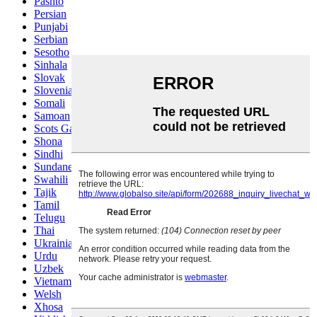
Pashto
Persian
Punjabi
Serbian
Sesotho
Sinhala
Slovak
Slovenian
Somali
Samoan
Scots Gaelic
Shona
Sindhi
Sundanese
Swahili
Tajik
Tamil
Telugu
Thai
Ukrainian
Urdu
Uzbek
Vietnamese
Welsh
Xhosa