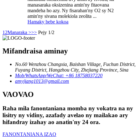
manasaraka oksizenina amin'ny fitaovana
mandeha ho azy. Ny fisarahan'ny O2 sy N2
amin'ny sivana molekiola zeolita ...
Hamaky bebe kokoa
1
2
Manaraka >
>>
Pejy 1/2
Mifandraisa aminay
No.60 Wenzhou Changxia, Baishan Village, Fuchun District,
Fuyang District, Hangzhou City, Zhejiang Province, Sina
Mob/WhatsApp/WeChat: +86 18758037220
amyjiang1013@gmail.com
VAOVAO
Raha mila fanontaniana momba ny vokatra na ny
lisitry ny vidiny, azafady avelao ny mailakao ary
hifandray izahay ao anatin'ny 24 ora.
FANONTANIANA IZAO