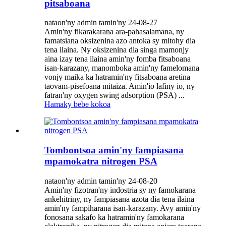
pitsaboana
nataon'ny admin tamin'ny 24-08-27
Amin'ny fikarakarana ara-pahasalamana, ny
famatsiana oksizenina azo antoka sy mitohy dia
tena ilaina. Ny oksizenina dia singa mamonjy
aina izay tena ilaina amin'ny fomba fitsaboana
isan-karazany, manomboka amin'ny famelomana
vonjy maika ka hatramin'ny fitsaboana aretina
taovam-pisefoana mitaiza. Amin'io lafiny io, ny
fatran'ny oxygen swing adsorption (PSA) ...
Hamaky bebe kokoa
Tombontsoa amin'ny fampiasana
mpamokatra nitrogen PSA
nataon'ny admin tamin'ny 24-08-20
Amin'ny fizotran'ny indostria sy ny famokarana
ankehitriny, ny fampiasana azota dia tena ilaina
amin'ny fampiharana isan-karazany. Avy amin'ny
fonosana sakafo ka hatramin'ny famokarana