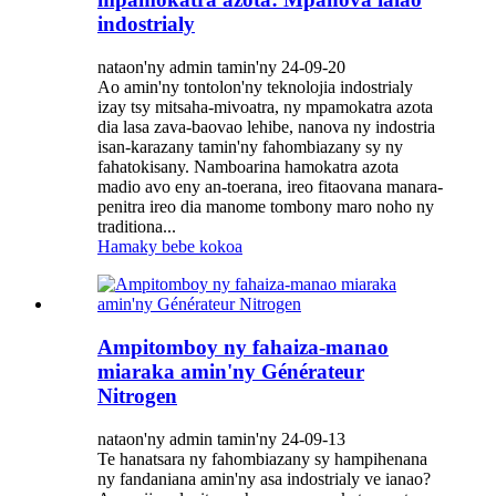
indostrialy
nataon'ny admin tamin'ny 24-09-20
Ao amin'ny tontolon'ny teknolojia indostrialy
izay tsy mitsaha-mivoatra, ny mpamokatra azota
dia lasa zava-baovao lehibe, nanova ny indostria
isan-karazany tamin'ny fahombiazany sy ny
fahatokisany. Namboarina hamokatra azota
madio avo eny an-toerana, ireo fitaovana manara-
penitra ireo dia manome tombony maro noho ny
traditiona...
Hamaky bebe kokoa
Ampitomboy ny fahaiza-manao
miaraka amin'ny Générateur
Nitrogen
nataon'ny admin tamin'ny 24-09-13
Te hanatsara ny fahombiazany sy hampihenana
ny fandaniana amin'ny asa indostrialy ve ianao?