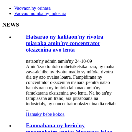
Vaovaon'ny orinasa
Vaovao momba ny indostria
NEWS
Hatsarao ny kalitaon'ny rivotra
miaraka amin'ny concentrator
oksizenina avo lenta
nataon'ny admin tamin'ny 24-10-09
Amin’izao tontolo mihetsiketsika izao, ny maha
zava-dehibe ny rivotra madio sy mifoka rivotra
dia tsy azo ovaina loatra. Fampidirana ny
concentrator oksizenina manara-penitra natao
hanatsarana ny tontolo iainanao amin'ny
famokarana oksizenina avo lenta. Na ho an'ny
fampiasana an-trano, ara-pitsaboana na
indostrialy, ny concentrator oksizenina dia reliab
...
Hamaky bebe kokoa
Famoahana ny herin'ny
mpamokatra azota: Mpanova lalao