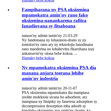
Hamaky bebe kokoa
Fampiharana ny PSA oksizenina
mpamokatra amin'ny rano fako
oksizenina-nanankarena rafitra
fanadiovana sy fitsaboana
nataon'ny admin tamin'ny 21-03-29
Ny fandotoana ny loharanon-drano sy ny
tontolon'ny rano ary ny teknolojia fanodinana
rano maoderina no lohahevitra fikarohana izay
ankatoavin'ny olona bebe kokoa. ...
Hamaky bebe kokoa
Ny mpamokatra oksizenina PSA dia
manana anjara toerana lehibe
amin'ny indostria
nataon'ny admin tamin'ny 20-11-07
PSA oksizenina mpamokatra dia mampiasa
zeolite molekiola sivana ho adsorbent, ary
mampiasa ny fitsipiky ny fanerena adsorption sy
decompression desorption mba adsorb sy
hanafaka oksizenina avy amin'ny rivotra, ka