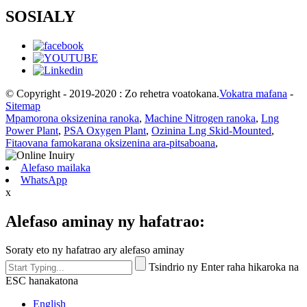
SOSIALY
© Copyright - 2019-2020 : Zo rehetra voatokana.
Vokatra mafana
-
Sitemap
Mpamorona oksizenina ranoka
,
Machine Nitrogen ranoka
,
Lng
Power Plant
,
PSA Oxygen Plant
,
Ozinina Lng Skid-Mounted
,
Fitaovana famokarana oksizenina ara-pitsaboana
,
Alefaso mailaka
WhatsApp
x
Alefaso aminay ny hafatrao:
Soraty eto ny hafatrao ary alefaso aminay
Tsindrio ny Enter raha hikaroka na
ESC hanakatona
English