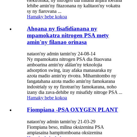
elektronika, ny nitrogen dia mitana anjara toerana
lehibe amin'ny fitazonana ny kalitaon'ny vokatra
sy ny fiarovana ...
Hamaky bebe kokoa
Ahoana ny fisafidianana ny
mpamokatra nitrogen PSA mety
amin'ny filanao orinasa
nataon'ny admin tamin'ny 24-08-14
Ny mpamokatra nitrogen PSA dia fitaovana
amboarina amin'ny alàlan'ny teknolojia
adsorption swing, izay afaka manasaraka ny
azota madio amin'ny rivotra. Mihamitombo ny
fangatahana azota madio amin'ny famokarana
indostrialy sy ny fizotran'ny famokarana, noho
izany dia zava-dehibe ny misafidy nitroge PSA ...
Hamaky bebe kokoa
Fiompiana -PSA OXYGEN PLANT
nataon'ny admin tamin'ny 21-03-29
Fiompiana beso, milina oksizenina PSA
ampiasaina hampitomboana oksizenina