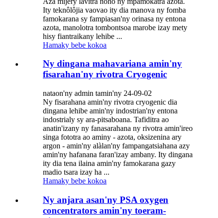
Aza mijery lavitra noho ny mpamokatra azota.
Ity teknôlôjia vaovao ity dia manova ny fomba
famokarana sy fampiasan'ny orinasa ny entona
azota, manolotra tombontsoa marobe izay mety
hisy fiantraikany lehibe ...
Hamaky bebe kokoa
Ny dingana mahavariana amin'ny
fisarahan'ny rivotra Cryogenic
nataon'ny admin tamin'ny 24-09-02
Ny fisarahana amin'ny rivotra cryogenic dia
dingana lehibe amin'ny indostrian'ny entona
indostrialy sy ara-pitsaboana. Tafiditra ao
anatin'izany ny fanasarahana ny rivotra amin'ireo
singa fototra ao aminy - azota, oksizenina ary
argon - amin'ny alàlan'ny fampangatsiahana azy
amin'ny hafanana faran'izay ambany. Ity dingana
ity dia tena ilaina amin'ny famokarana gazy
madio tsara izay ha ...
Hamaky bebe kokoa
Ny anjara asan'ny PSA oxygen
concentrators amin'ny toeram-