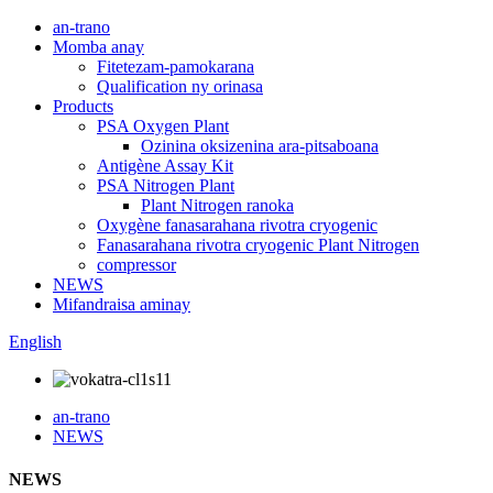
an-trano
Momba anay
Fitetezam-pamokarana
Qualification ny orinasa
Products
PSA Oxygen Plant
Ozinina oksizenina ara-pitsaboana
Antigène Assay Kit
PSA Nitrogen Plant
Plant Nitrogen ranoka
Oxygène fanasarahana rivotra cryogenic
Fanasarahana rivotra cryogenic Plant Nitrogen
compressor
NEWS
Mifandraisa aminay
English
an-trano
NEWS
NEWS