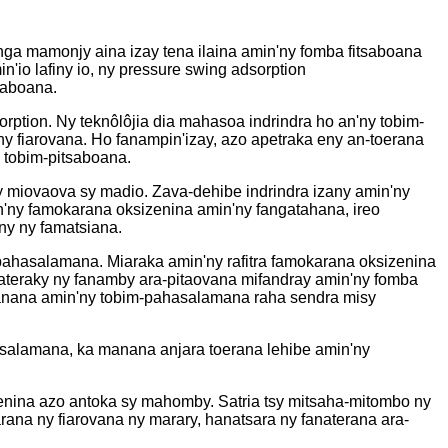
nga mamonjy aina izay tena ilaina amin'ny fomba fitsaboana
io lafiny io, ny pressure swing adsorption
saboana.
rption. Ny teknôlôjia dia mahasoa indrindra ho an'ny tobim-
y fiarovana. Ho fanampin'izay, azo apetraka eny an-toerana
 tobim-pitsaboana.
y miovaova sy madio. Zava-dehibe indrindra izany amin'ny
an'ny famokarana oksizenina amin'ny fangatahana, ireo
ny ny famatsiana.
pahasalamana. Miaraka amin'ny rafitra famokarana oksizenina
nateraky ny fanamby ara-pitaovana mifandray amin'ny fomba
manana amin'ny tobim-pahasalamana raha sendra misy
salamana, ka manana anjara toerana lehibe amin'ny
nina azo antoka sy mahomby. Satria tsy mitsaha-mitombo ny
rana ny fiarovana ny marary, hanatsara ny fanaterana ara-