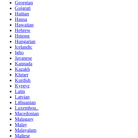
Georgian
Gujarati
Haitian
Hausa
Hawaiian
Hebrew
Hmong
Hungarian
Icelandic
Igbo
Javanese
Kannada
Kazakh
Khmer
Kurdish
Kyrgyz
Latin
Latvian
Lithuanian
Luxembou..
Macedonian
Malagasy
Malay
Malayalam
Maltese