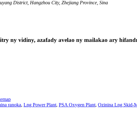
yang District, Hangzhou City, Zhejiang Province, Sina
ry ny vidiny, azafady avelao ny mailakao ary hifandr
temap
ina ranoka
,
Lng Power Plant
,
PSA Oxygen Plant
,
Ozinina Lng Skid-