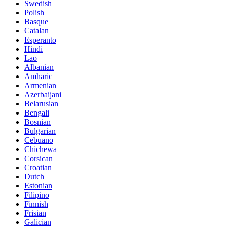
Swedish
Polish
Basque
Catalan
Esperanto
Hindi
Lao
Albanian
Amharic
Armenian
Azerbaijani
Belarusian
Bengali
Bosnian
Bulgarian
Cebuano
Chichewa
Corsican
Croatian
Dutch
Estonian
Filipino
Finnish
Frisian
Galician