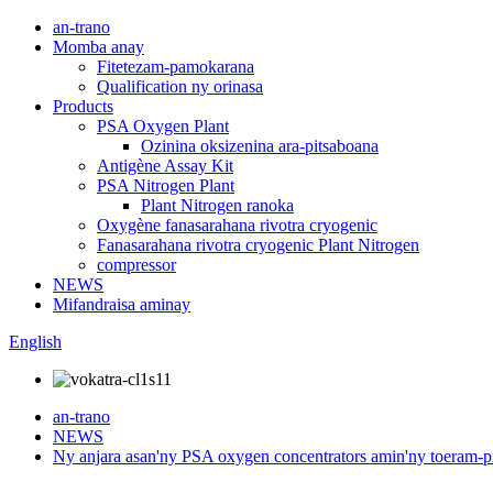
an-trano
Momba anay
Fitetezam-pamokarana
Qualification ny orinasa
Products
PSA Oxygen Plant
Ozinina oksizenina ara-pitsaboana
Antigène Assay Kit
PSA Nitrogen Plant
Plant Nitrogen ranoka
Oxygène fanasarahana rivotra cryogenic
Fanasarahana rivotra cryogenic Plant Nitrogen
compressor
NEWS
Mifandraisa aminay
English
an-trano
NEWS
Ny anjara asan'ny PSA oxygen concentrators amin'ny toeram-p