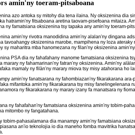
ors amin'ny toeram-pitsaboana
ina azo antoka sy mitohy dia tena ilaina. Ny oksizenina dia si
atramin'ny fitsaboana aretina taovam-pisefoana mitaiza. Amin'
hana ny famatsiana oksizenina tsy tapaka any amin'ny toeram-pit
ina amin'ny rivotra manodidina amin'ny alalan'ny dingana adso
na tavoahangy oksizenina marobe, mampihena ny loza ateraky n
sy maharitra mba hanomezana ny filan'ny oksizenina amin'ny
zenina PSA dia ny fahafahany manome famatsiana oksizenina ts
a marary ny fahamarinan'ny fatran'ny oksizenina. Amin'ny alàl
faka mamaly ny filàn'ny marary miova tsy misy atahorana ho la
ampy amin'ny fanatsarana ny fahombiazan'ny fikarakarana ara-
faka mifantoka amin'ny fikarakarana tsy misy fanelingelenana 
manamora ny fikarakarana ny marary izany fa manatsara ny fio
na ny fahafahan'ny famatsiana oksizenina amin'ny tobim-paha
na mitombo ny fangatahana.
y tobim-pahasalamana dia manampy amin'ny famatsiana oksize
piasana an'io teknolojia io dia maneho fomba mavitrika hanatsa
a.