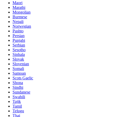
Maori
Marathi
Mongolian
Burmese
Nepali
Norwegian
Pashto
Persian
Punjabi
Serbian
Sesotho
Sinhala
Slovak
Slovenian
Somali
Samoan
Scots Gaelic
Shona
Sindhi
Sundanese
Swahili
Tajik
Tamil
Telugu
Thai