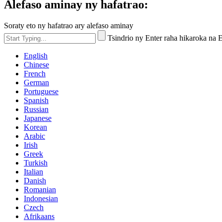
Alefaso aminay ny hafatrao:
Soraty eto ny hafatrao ary alefaso aminay
Tsindrio ny Enter raha hikaroka na
English
Chinese
French
German
Portuguese
Spanish
Russian
Japanese
Korean
Arabic
Irish
Greek
Turkish
Italian
Danish
Romanian
Indonesian
Czech
Afrikaans