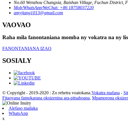
No.60 Wenzhou Changxia, Baishan Village, Fuchun District, Fu
Mob/WhatsApp/WeChat: +86 18758037220
amyjiang1013@gmail.com
VAOVAO
Raha mila fanontaniana momba ny vokatra na ny lisit
FANONTANIANA IZAO
SOSIALY
© Copyright - 2019-2020 : Zo rehetra voatokana.
Vokatra mafana
-
Si
Fitaovana famokarana oksizenina ara-pitsaboana
,
Mpamorona oksizen
Alefaso mailaka
WhatsApp
x