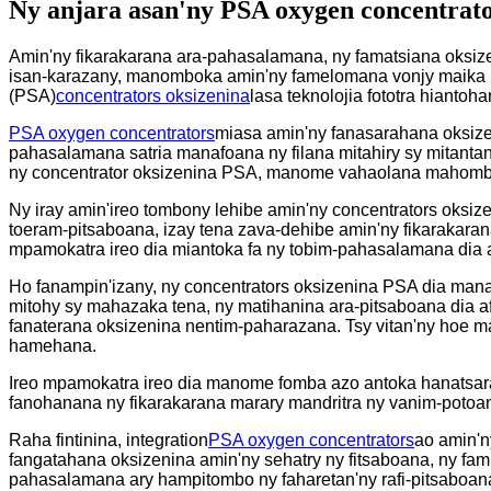
Ny anjara asan'ny PSA oxygen concentrat
Amin'ny fikarakarana ara-pahasalamana, ny famatsiana oksizen
isan-karazany, manomboka amin'ny famelomana vonjy maika ka h
(PSA)
concentrators oksizenina
lasa teknolojia fototra hianto
PSA oxygen concentrators
miasa amin'ny fanasarahana oksizen
pahasalamana satria manafoana ny filana mitahiry sy mitanta
ny concentrator oksizenina PSA, manome vahaolana mahomby 
Ny iray amin'ireo tombony lehibe amin'ny concentrators oksi
toeram-pitsaboana, izay tena zava-dehibe amin'ny fikarakaran
mpamokatra ireo dia miantoka fa ny tobim-pahasalamana dia a
Ho fanampin'izany, ny concentrators oksizenina PSA dia man
mitohy sy mahazaka tena, ny matihanina ara-pitsaboana dia a
fanaterana oksizenina nentim-paharazana. Tsy vitan'ny hoe 
hamehana.
Ireo mpamokatra ireo dia manome fomba azo antoka hanatsara
fanohanana ny fikarakarana marary mandritra ny vanim-potoa
Raha fintinina, integration
PSA oxygen concentrators
ao amin'n
fangatahana oksizenina amin'ny sehatry ny fitsaboana, ny fam
pahasalamana ary hampitombo ny faharetan'ny rafi-pitsaboan