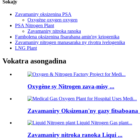
Sokajy
Zavamaniry oksizenina PSA
Oxygène oxygen oxygen
PSA Nitrogen Plant
Zavamaniry nitroka ranoka
Fambolena oksizenina fisarahana amin'ny kriogenika
Zavamaniry nitrogen manasaraka ny rivotra ivelogenika
LNG Plant
Vokatra asongadina
Oxygène sy Nitrogen zava-misy ...
Zavamaniry Oksizenan'ny gazy fitsaboana .
Zavamaniry nitroka ranoka Liqui ...