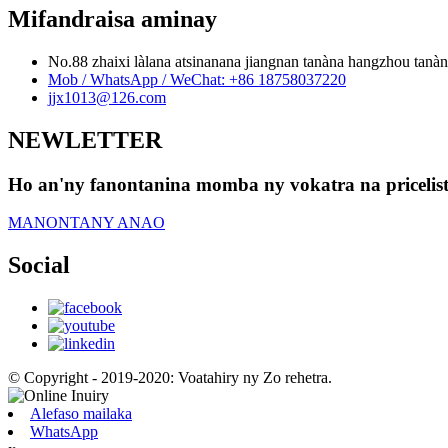
Mifandraisa aminay
No.88 zhaixi làlana atsinanana jiangnan tanàna hangzhou tanàn
Mob / WhatsApp / WeChat: +86 18758037220
jjx1013@126.com
NEWLETTER
Ho an'ny fanontanina momba ny vokatra na pricelist
MANONTANY ANAO
Social
© Copyright - 2019-2020: Voatahiry ny Zo rehetra.
Alefaso mailaka
WhatsApp