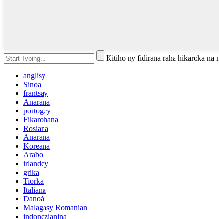
Kitiho ny fidirana raha hikaroka na
anglisy
Sinoa
frantsay
Anarana
portogey
Fikarohana
Rosiana
Anarana
Koreana
Arabo
irlandey
grika
Tiorka
Italiana
Danoà
Malagasy Romanian
indonezianina