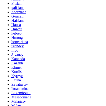
Frisian
galisiana
Zeorziana
Gujarati
Haisiana
Hausa
Hawaii
hebreo
Hmong
hongariana
islandey
Igbo
Javaney
Kannada
Kazakh
Khmer
Kurdish
Kyrgyz
Latina
Zavatra tsy
litoanianina
Luxembou ..
Masedoniana
Malagasy
Malay