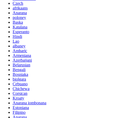
Czech
afrikaans
Anarana
poloney
Baska
Katalana
Esperanto
Hindi
Lao
albaney
Amharic
Armeniana
Azerbaijani
Belarusian
Bengali
Bosniaka
biolgara
Cebuano
Chichewa
Corsican
Kroaty
Anarana iombonana
Estoniana
Filipino
Anarana