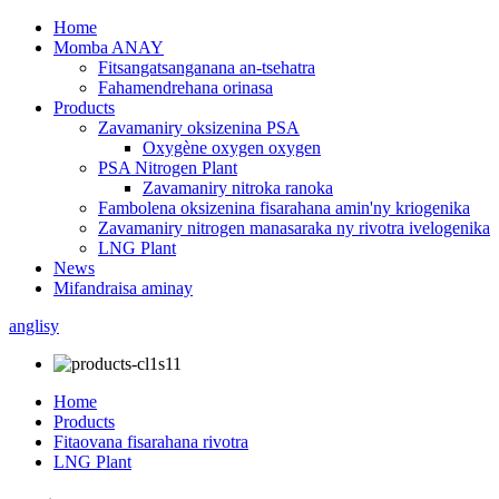
Home
Momba ANAY
Fitsangatsanganana an-tsehatra
Fahamendrehana orinasa
Products
Zavamaniry oksizenina PSA
Oxygène oxygen oxygen
PSA Nitrogen Plant
Zavamaniry nitroka ranoka
Fambolena oksizenina fisarahana amin'ny kriogenika
Zavamaniry nitrogen manasaraka ny rivotra ivelogenika
LNG Plant
News
Mifandraisa aminay
anglisy
Home
Products
Fitaovana fisarahana rivotra
LNG Plant