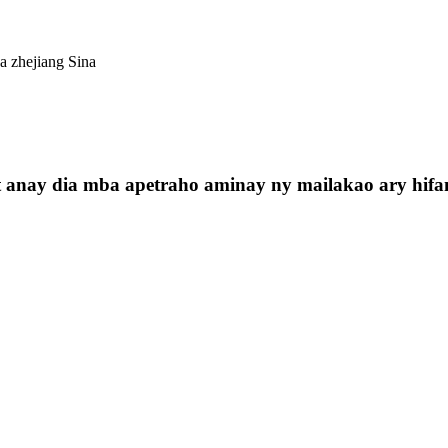
a zhejiang Sina
 anay dia mba apetraho aminay ny mailakao ary hifan