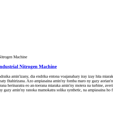
ndustrial Nitrogen Machine
aika amin'izany, dia endrika entona voajanahary iray izay hita miarak
ty fitahirizana. Azo ampiasaina amin'ny fomba maro ny gazy aorian'ny
ana herinaratra eo an-toerana miaraka amin'ny motera na turbine, ave
ny gazy amin'ny ranoka mamokatra solika synthetic, na ampiasaina ho f