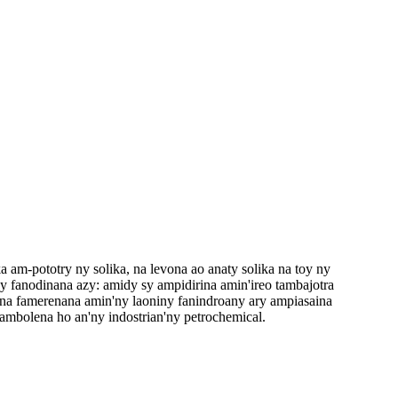
a am-pototry ny solika, na levona ao anaty solika na toy ny
 fanodinana azy: amidy sy ampidirina amin'ireo tambajotra
rina famerenana amin'ny laoniny fanindroany ary ampiasaina
ambolena ho an'ny indostrian'ny petrochemical.