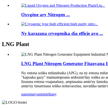
Oxygène ary Nitrogen ...
Ny karazana cryogenika dia efficie avo ...
LNG Plant
LNG Plant Nitrogen Generator Fitaovana I
Ny entona solika mifandraika (APG), na ny entona mifandr
"kapoaka gazy" maimaimpoana ambonin'ilay solika ao ana
fizarana entona voajanahary, ampiasaina amin'ny famokar
amin'ny fanarenana solika nohavaozina, navadika tamin'
nanontany
antsipirihany